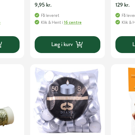
9,95 kr.
129 kr.
Få leveret
Få leve
e
Klik & Hent
i
16 centre
Klik & 
Læg i kurv
L