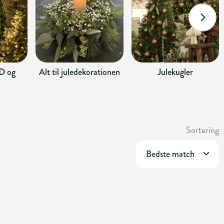
D og
Alt til juledekorationen
Julekugler
Sortering