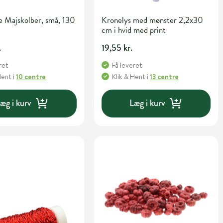
e Majskolber, små, 130
Kronelys med mønster 2,2x30
cm i hvid med print
.
19,55 kr.
ret
Få leveret
Hent
i
10 centre
Klik & Hent
i
13 centre
æg i kurv
Læg i kurv