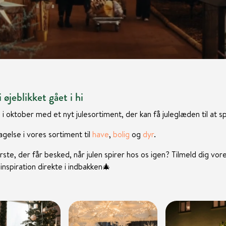
 øjeblikket gået i hi
 i oktober med et nyt julesortiment, der kan få juleglæden til at sp
gelse i vores sortiment til
have
,
bolig
og
dyr
.
rste, der får besked, når julen spirer hos os igen? Tilmeld dig vor
nspiration direkte i indbakken
🎄