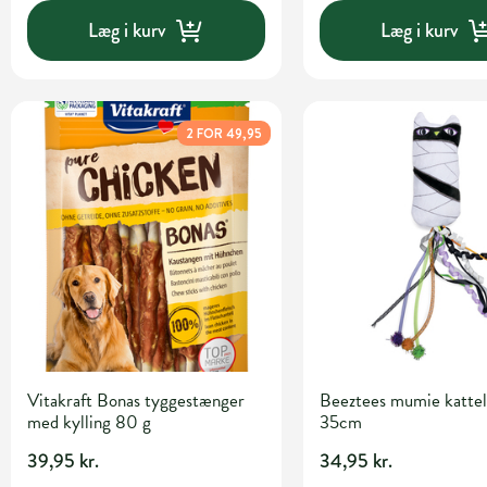
Læg i kurv
Læg i kurv
2 FOR 49,95
Vitakraft Bonas tyggestænger
Beeztees mumie kattel
med kylling 80 g
35cm
39,95 kr.
34,95 kr.