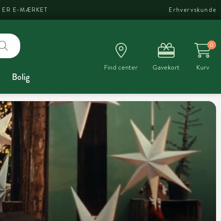
I ER E-MÆRKET
Erhvervskunde
0
Find center
Gavekort
Kurv
Bolig