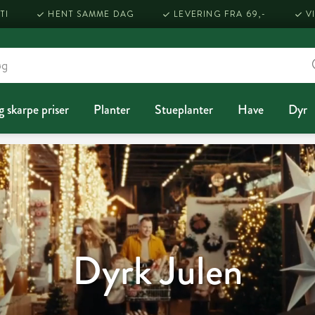
TI
HENT SAMME DAG
LEVERING FRA 69,-
V
g skarpe priser
Planter
Stueplanter
Have
Dyr
Dyrk Julen