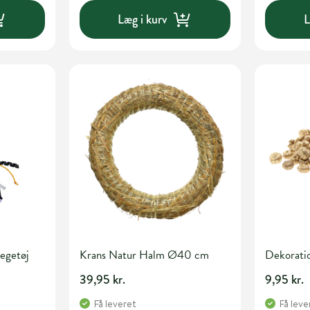
Læg i kurv
L
egetøj
Krans Natur Halm Ø40 cm
Dekoratio
39,95 kr.
9,95 kr.
Få leveret
Få leve