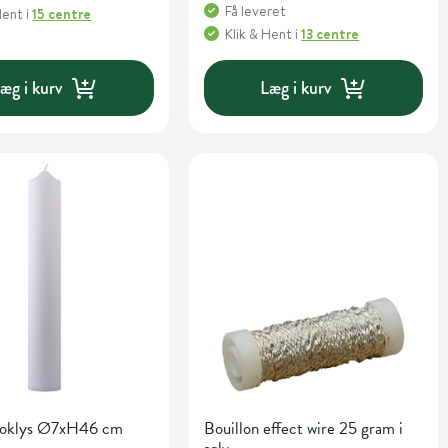
Få leveret
Hent
i
15 centre
Klik & Hent
i
13 centre
æg i kurv
Læg i kurv
bloklys Ø7xH46 cm
Bouillon effect wire 25 gram i