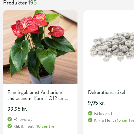
Produkter
195
Flamingoblomst Anthurium
Dekorationsartikel
andraeanum 'Karma' Ø12 cm
9,95 kr.
potte
99,95 kr.
Få leveret
Få leveret
Klik & Hent
i
15 centr
Klik & Hent
i
10 centre