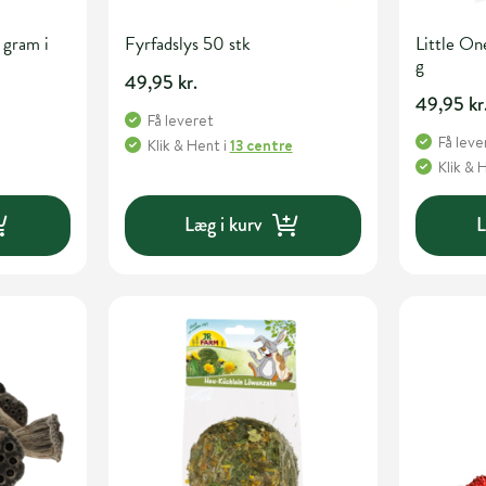
 gram i
Fyrfadslys 50 stk
Little On
g
49,95 kr.
49,95 kr
Få leveret
Få leve
Klik & Hent
i
13 centre
Klik & 
Læg i kurv
L