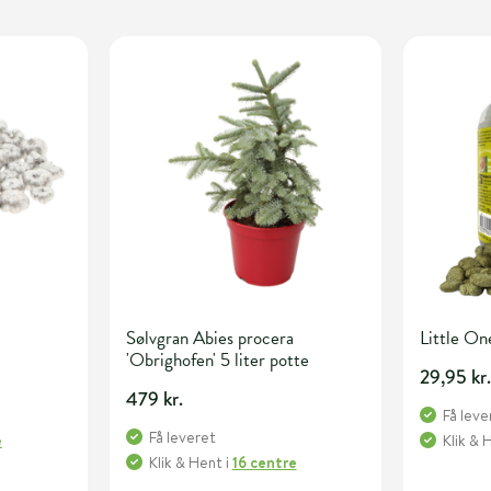
Sølvgran Abies procera
Little On
'Obrighofen' 5 liter potte
29,95 kr
479 kr.
Få leve
Få leveret
e
Klik & 
Klik & Hent
i
16 centre