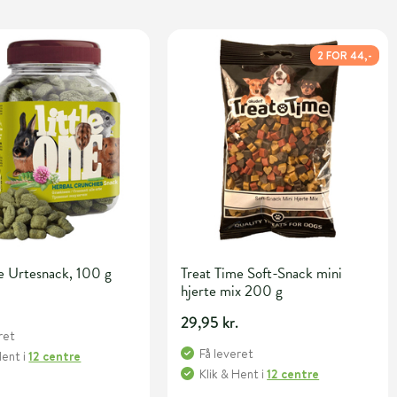
2 FOR 44,-
e Urtesnack, 100 g
Treat Time Soft-Snack mini
hjerte mix 200 g
.
29,95 kr.
ret
Få leveret
Hent
i
12 centre
Klik & Hent
i
12 centre