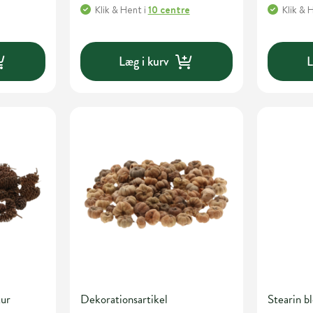
Klik & Hent
i
10 centre
Klik & 
Læg i kurv
L
tur
Dekorationsartikel
Stearin 