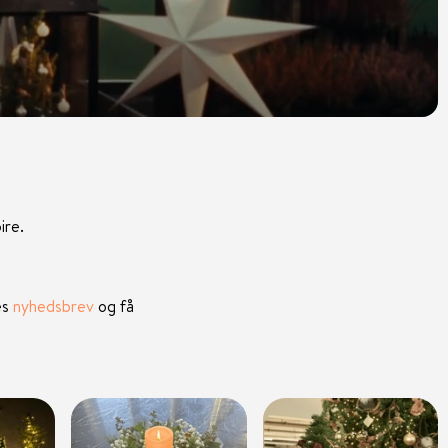
ire.
es
nyhedsbrev
og få