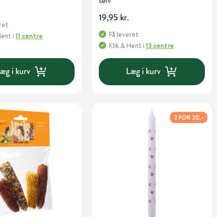
sølv
19,95 kr.
ret
Få leveret
Hent
i
11 centre
Klik & Hent
i
13 centre
æg i kurv
Læg i kurv
2 FOR 20,-