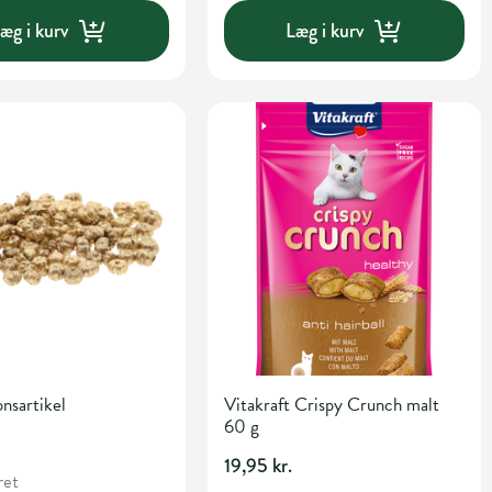
æg i kurv
Læg i kurv
nsartikel
Vitakraft Crispy Crunch malt
60 g
19,95 kr.
ret