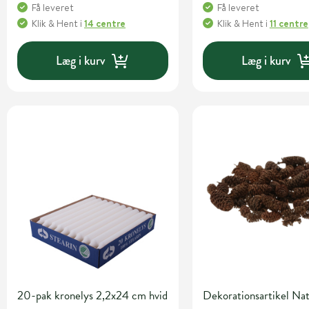
Få leveret
Få leveret
Klik & Hent
i
14 centre
Klik & Hent
i
11 centre
Læg i kurv
Læg i kurv
20-pak kronelys 2,2x24 cm hvid
Dekorationsartikel Na