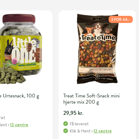
2 FOR 44,-
e Urtesnack, 100 g
Treat Time Soft-Snack mini
hjerte mix 200 g
.
29,95 kr.
ret
Få leveret
Hent
i
12 centre
Klik & Hent
i
12 centre