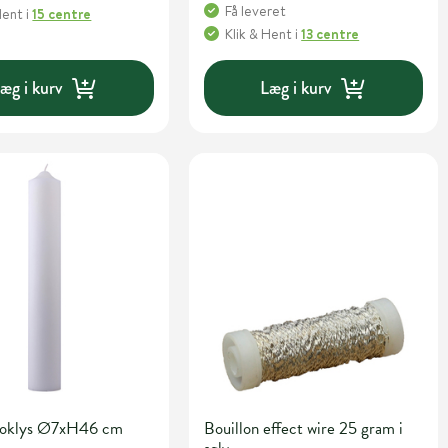
Få leveret
Hent
i
15 centre
Klik & Hent
i
13 centre
æg i kurv
Læg i kurv
bloklys Ø7xH46 cm
Bouillon effect wire 25 gram i