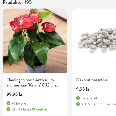
Produkter
195
Flamingoblomst Anthurium
Dekorationsartikel
andraeanum 'Karma' Ø12 cm
9,95 kr.
potte
99,95 kr.
Få leveret
Få leveret
Klik & Hent
i
15 centr
Klik & Hent
i
10 centre