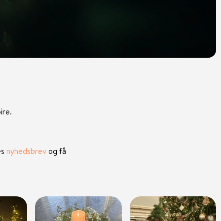
ire.
es
nyhedsbrev
og få