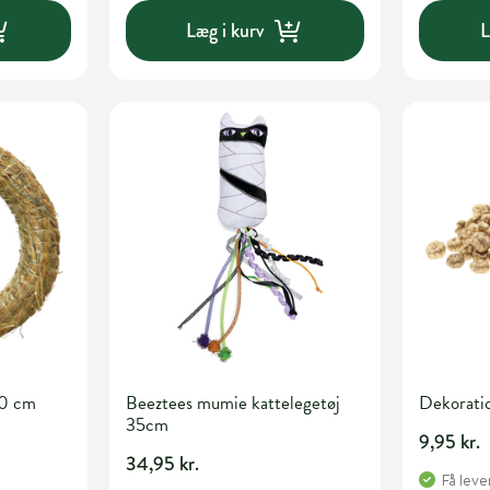
Læg i kurv
L
40 cm
Beeztees mumie kattelegetøj
Dekoratio
35cm
9,95 kr.
34,95 kr.
Få leve