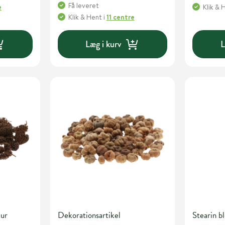
Få leveret
e
Klik & 
Klik & Hent
i
11 centre
Læg i kurv
L
tur
Dekorationsartikel
Stearin 