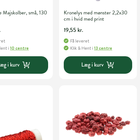
e Majskolber, små, 130
Kronelys med mønster 2,2x30
cm i hvid med print
.
19,55 kr.
ret
Få leveret
Hent
i
10 centre
Klik & Hent
i
13 centre
æg i kurv
Læg i kurv