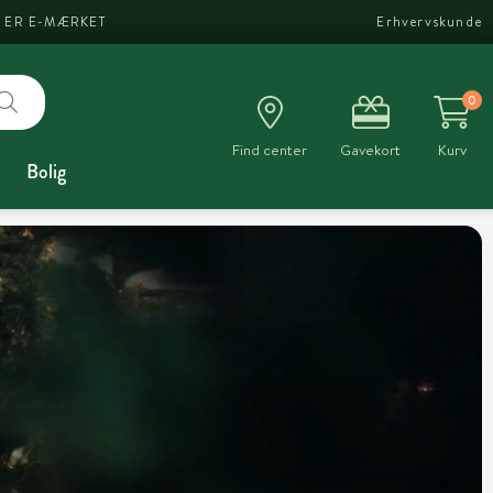
I ER E-MÆRKET
Erhvervskunde
0
Find center
Gavekort
Kurv
Bolig