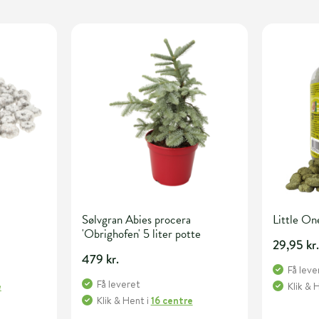
Sølvgran Abies procera
Little On
'Obrighofen' 5 liter potte
29,95 kr
479 kr.
Få leve
Få leveret
e
Klik & 
Klik & Hent
i
16 centre