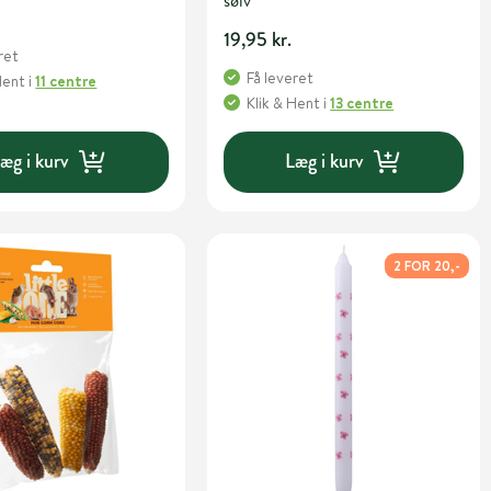
sølv
19,95 kr.
ret
Få leveret
Hent
i
11 centre
Klik & Hent
i
13 centre
æg i kurv
Læg i kurv
2 FOR 20,-