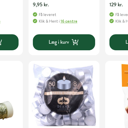
9,95 kr.
129 kr.
Få leveret
Få leve
e
Klik & Hent
i
16 centre
Klik & 
Læg i kurv
L