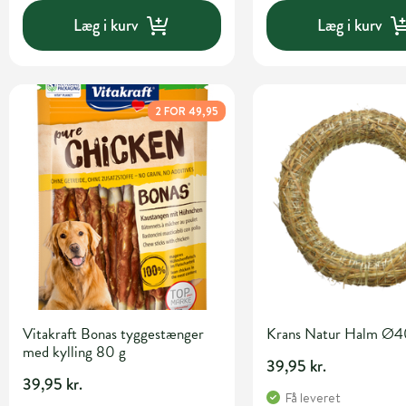
Læg i kurv
Læg i kurv
2 FOR 49,95
Vitakraft Bonas tyggestænger
Krans Natur Halm Ø
med kylling 80 g
39,95 kr.
39,95 kr.
Få leveret