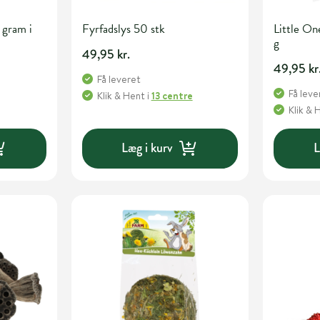
 gram i
Fyrfadslys 50 stk
Little On
g
49,95 kr.
49,95 kr
Få leveret
Få leve
Klik & Hent
i
13 centre
Klik & 
Læg i kurv
L