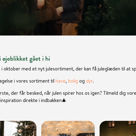
 øjeblikket gået i hi
 i oktober med et nyt julesortiment, der kan få juleglæden til at sp
gelse i vores sortiment til
have
,
bolig
og
dyr
.
rste, der får besked, når julen spirer hos os igen? Tilmeld dig vor
nspiration direkte i indbakken
🎄