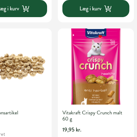
æg i kurv
Læg i kurv
nsartikel
Vitakraft Crispy Crunch malt
60 g
19,95 kr.
ret