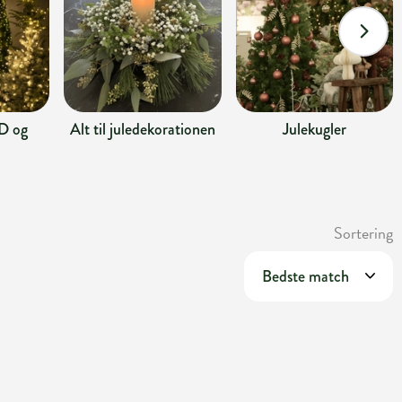
D og
Alt til juledekorationen
Julekugler
Sortering