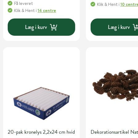
Få leveret
Klik & Hent
i
10 centr
Klik & Hent
i
14 centre
Læg i kurv
Læg i kurv
20-pak kronelys 2,2x24 cm hvid
Dekorationsartikel Na