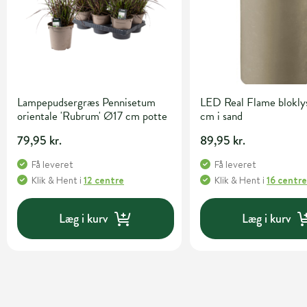
Lampepudsergræs Pennisetum
LED Real Flame blokl
orientale 'Rubrum' Ø17 cm potte
cm i sand
79,95 kr.
89,95 kr.
Få leveret
Få leveret
Klik & Hent
i
12 centre
Klik & Hent
i
16 centr
Læg i kurv
Læg i kurv