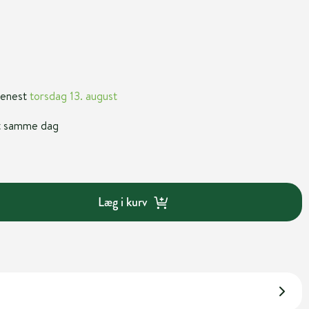
 senest
torsdag 13. august
nt samme dag
Læg i kurv