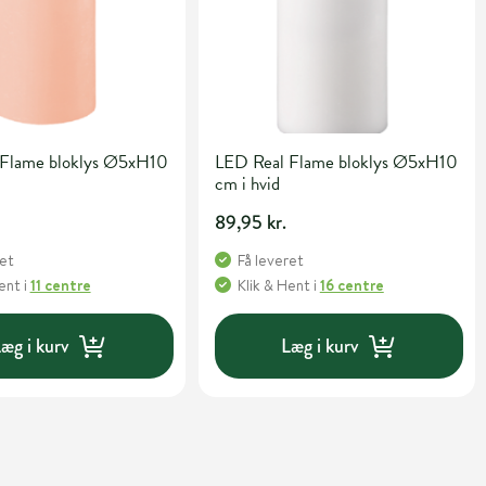
 Flame bloklys Ø5xH10
LED Real Flame bloklys Ø5xH10
cm i hvid
89,95 kr.
ret
Få leveret
Hent
i
11 centre
Klik & Hent
i
16 centre
æg i kurv
Læg i kurv