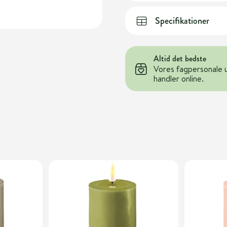
Specifikationer
Altid det bedste
Vores fagpersonale 
handler online.