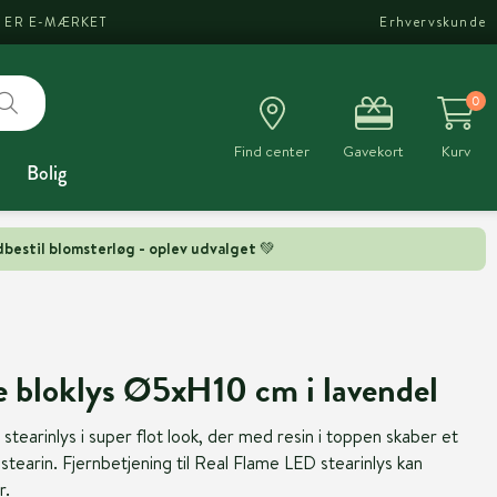
I ER E-MÆRKET
Erhvervskunde
0
Find center
Gavekort
Kurv
Bolig
bestil blomsterløg - oplev udvalget 💚
 bloklys Ø5xH10 cm i lavendel
earinlys i super flot look, der med resin i toppen skaber et
stearin. Fjernbetjening til Real Flame LED stearinlys kan
r.