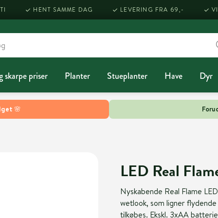
TI
HENT SAMME DAG
LEVERING FRA 69,-
V
g skarpe priser
Planter
Stueplanter
Have
Dyr
lget 🌸
Forud
LED Real Flame
Nyskabende Real Flame LED st
wetlook, som ligner flydende 
tilkøbes. Ekskl. 3xAA batterie