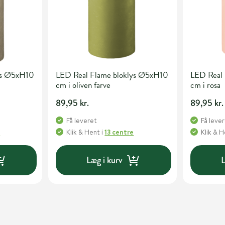
ys Ø5xH10
LED Real Flame bloklys Ø5xH10
LED Real
cm i oliven farve
cm i rosa
89,95 kr.
89,95 kr.
Få leveret
Få leve
e
Klik & Hent
i
13 centre
Klik & 
Læg i kurv
L