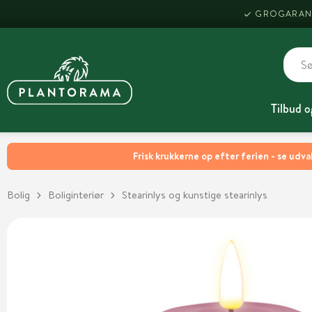
GROGARAN
Tilbud o
Frisk krukkerne op efter ferien - se udva
Bolig
Boliginteriør
Stearinlys og kunstige stearinlys