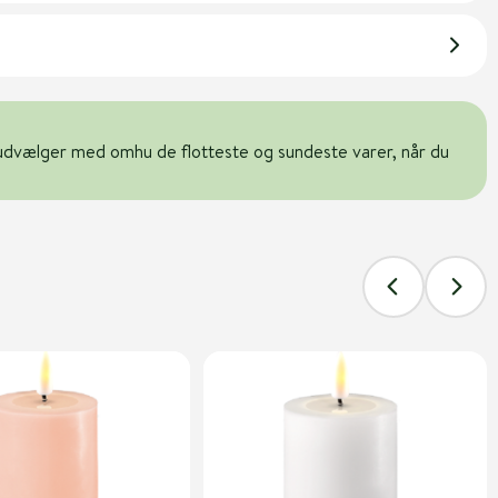
udvælger med omhu de flotteste og sundeste varer, når du