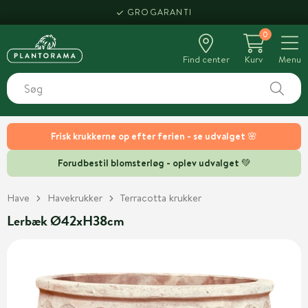
GROGARANTI
0
Find center
Kurv
Menu
Frisk krukkerne op efter ferien - se udvalget 🌸
Forudbestil blomsterløg - oplev udvalget 💚
Have
Havekrukker
Terracotta krukker
Lerbæk Ø42xH38cm