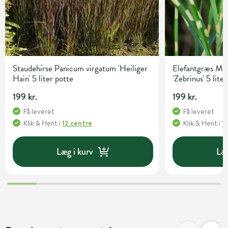
Staudehirse Panicum virgatum 'Heiliger
Elefantgræs Mis
Hain' 5 liter potte
'Zebrinus' 5 lite
199 kr.
199 kr.
Få leveret
Få leveret
Klik & Hent
i
12 centre
Klik & Hent
i
1
Læg i kurv
Læg