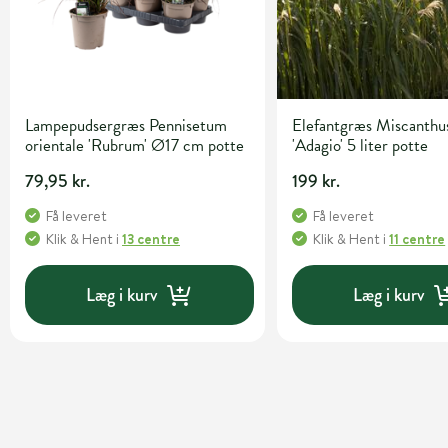
Lampepudsergræs Pennisetum
Elefantgræs Miscanthus
orientale 'Rubrum' Ø17 cm potte
'Adagio' 5 liter potte
79,95 kr.
199 kr.
Få leveret
Få leveret
Klik & Hent
i
13 centre
Klik & Hent
i
11 centre
Læg i kurv
Læg i kurv