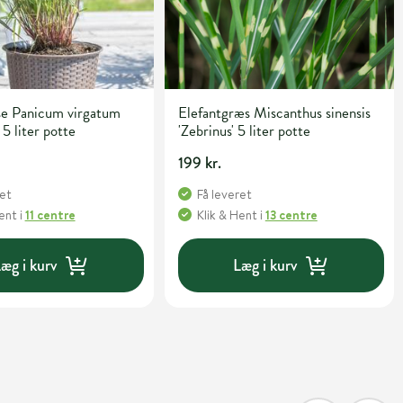
se Panicum virgatum
Elefantgræs Miscanthus sinensis
 5 liter potte
'Zebrinus' 5 liter potte
199 kr.
ret
Få leveret
Hent
i
11 centre
Klik & Hent
i
13 centre
æg i kurv
Læg i kurv