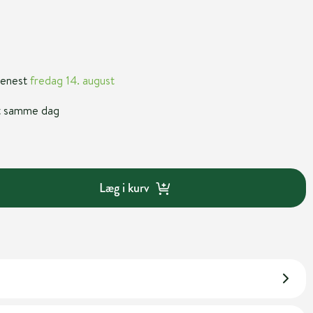
 senest
fredag 14. august
nt samme dag
Læg i kurv