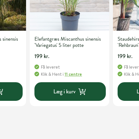
 sinensis
Elefantgræs Miscanthus sinensis
Staudehir
'Variegatus' 5 liter potte
'Rehbraun'
199 kr.
199 kr.
Få leveret
Få leve
Klik & Hent
i
11 centre
Klik & 
Læg i kurv
L