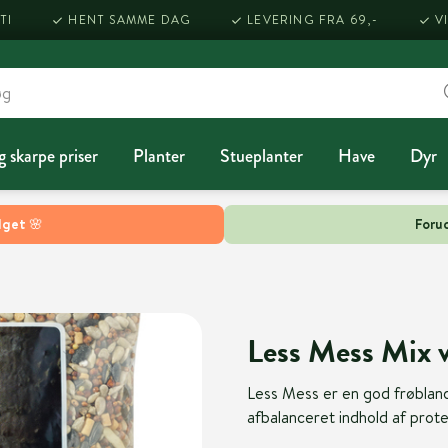
TI
HENT SAMME DAG
LEVERING FRA 69,-
V
g skarpe priser
Planter
Stueplanter
Have
Dyr
lget 🌸
Forud
Less Mess Mix v
Less Mess er en god frøbland
afbalanceret indhold af protei