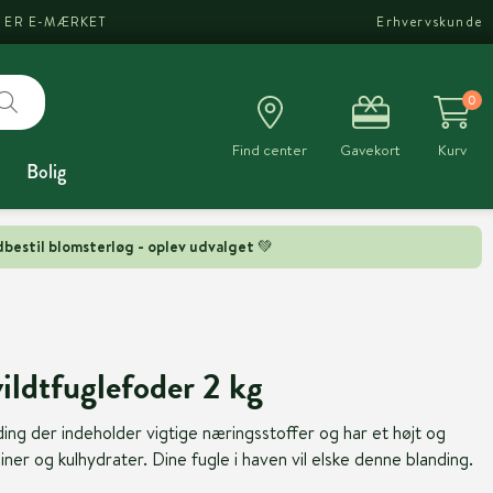
I ER E-MÆRKET
Erhvervskunde
0
Find center
Gavekort
Kurv
Bolig
bestil blomsterløg - oplev udvalget 💚
ildtfuglefoder 2 kg
ing der indeholder vigtige næringsstoffer og har et højt og
ner og kulhydrater. Dine fugle i haven vil elske denne blanding.