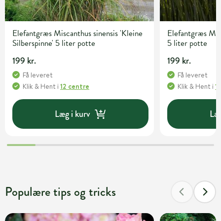
Elefantgræs Miscanthus sinensis 'Kleine
Elefantgræs Misc
Silberspinne' 5 liter potte
5 liter potte
199 kr.
199 kr.
Få leveret
Få leveret
Klik & Hent
i
12 centre
Klik & Hent
i
1
Læg i kurv
Læg
Populære tips og tricks