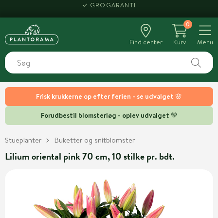
GROGARANTI
0
Find center
Kurv
Menu
Frisk krukkerne op efter ferien - se udvalget 🌸
Forudbestil blomsterløg - oplev udvalget 💚
Stueplanter
Buketter og snitblomster
Lilium oriental pink 70 cm, 10 stilke pr. bdt.