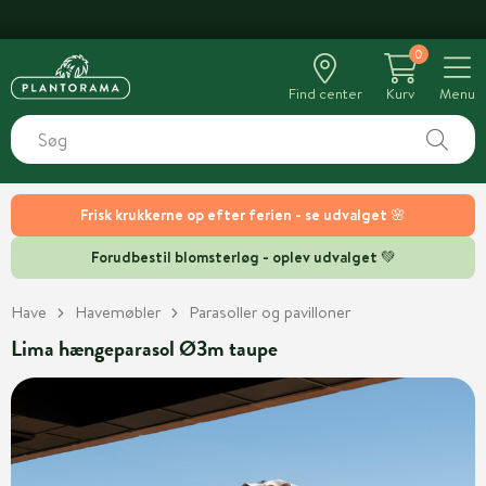
GROGARANTI
0
Find center
Kurv
Menu
Frisk krukkerne op efter ferien - se udvalget 🌸
Forudbestil blomsterløg - oplev udvalget 💚
Have
Havemøbler
Parasoller og pavilloner
Lima hængeparasol Ø3m taupe