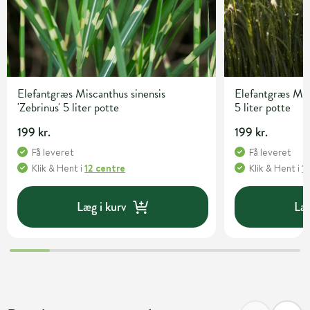
Elefantgræs Miscanthus sinensis
Elefantgræs Misc
'Zebrinus' 5 liter potte
5 liter potte
199 kr.
199 kr.
Få leveret
Få leveret
Klik & Hent
i
12 centre
Klik & Hent
i
1
Læg i kurv
Læg