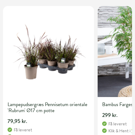
Lampepudsergræs Pennisetum orientale
Bambus Fargesia 
'Rubrum' Ø17 cm potte
299 kr.
79,95 kr.
Få leveret
Få leveret
Klik & Hent
i
1