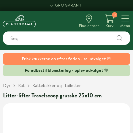
GROGARANTI
0
Find center
Kurv
Menu
Frisk krukkerne op efter ferien - se udvalget 🌸
Forudbestil blomsterløg - oplev udvalget 💚
Dyr
Kat
Kattebakker og -toiletter
Litter-lifter Travelscoop grusske 25x10 cm