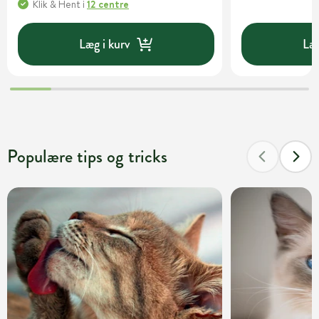
Klik & Hent
i
12 centre
Læg i kurv
Læg
Populære tips og tricks