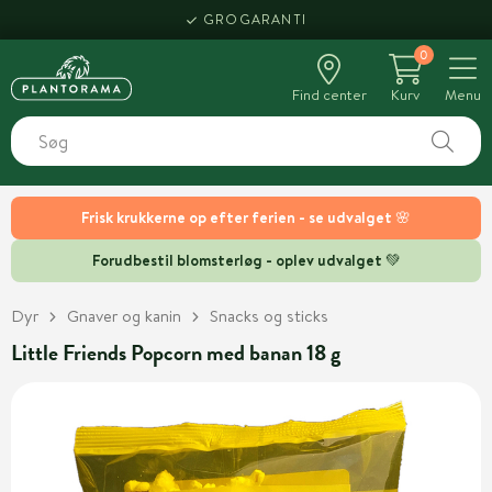
GROGARANTI
0
Find center
Kurv
Menu
Frisk krukkerne op efter ferien - se udvalget 🌸
Forudbestil blomsterløg - oplev udvalget 💚
Dyr
Gnaver og kanin
Snacks og sticks
Little Friends Popcorn med banan 18 g