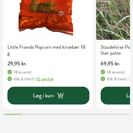
Little Friends Popcorn med kirsebær 18
Staudehirse Pan
g
liter potte
29,95 kr.
69,95 kr.
Få leveret
Få leveret
Klik & Hent
i
12 centre
Klik & Hent
i
1
Læg i kurv
Læg