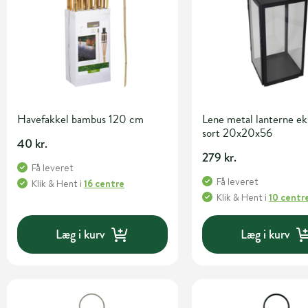
Havefakkel bambus 120 cm
Lene metal lanterne ek
sort 20x20x56
40 kr.
279 kr.
Få leveret
Få leveret
Klik & Hent
i
16 centre
Klik & Hent
i
10 centr
Læg i kurv
Læg i kurv