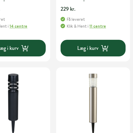
.
229 kr.
ret
Få leveret
Hent
i
14 centre
Klik & Hent
i
11 centre
æg i kurv
Læg i kurv