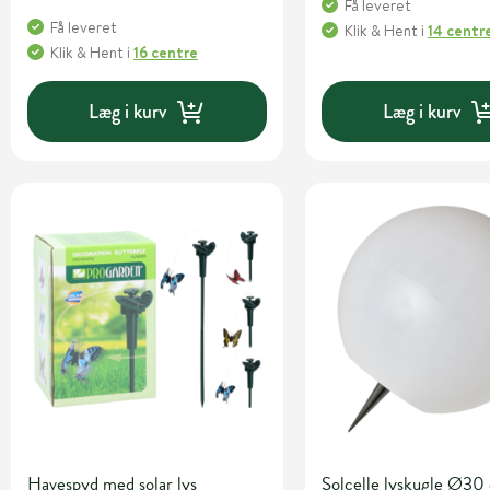
Få leveret
Få leveret
Klik & Hent
i
14 centr
Klik & Hent
i
16 centre
Læg i kurv
Læg i kurv
Havespyd med solar lys
Solcelle lyskugle Ø30