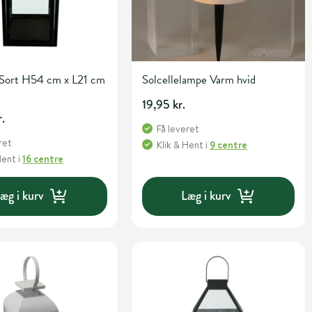
 Sort H54 cm x L21 cm
Solcellelampe Varm hvid
19,95 kr.
r.
Få leveret
ret
Klik & Hent
i
9 centre
Hent
i
16 centre
æg i kurv
Læg i kurv