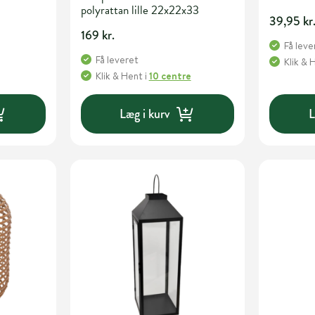
polyrattan lille 22x22x33
39,95 kr
169 kr.
Få leve
Få leveret
Klik & 
Klik & Hent
i
10 centre
Læg i kurv
L