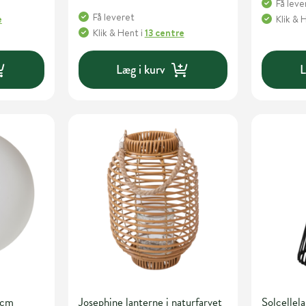
Få leve
Få leveret
e
Klik & 
Klik & Hent
i
13 centre
Læg i kurv
L
 cm
Josephine lanterne i naturfarvet
Solcelle