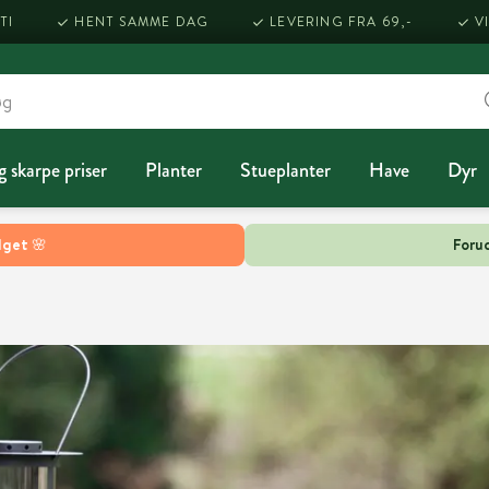
TI
HENT SAMME DAG
LEVERING FRA 69,-
V
g skarpe priser
Planter
Stueplanter
Have
Dyr
lget 🌸
Forud