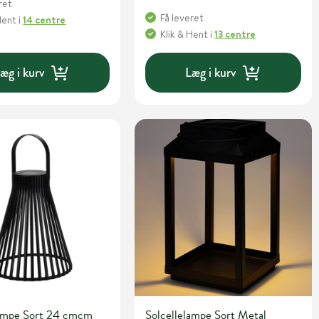
ret
Få leveret
Hent
i
14 centre
Klik & Hent
i
13 centre
æg i kurv
Læg i kurv
lampe Sort 24 cmcm
Solcellelampe Sort Metal