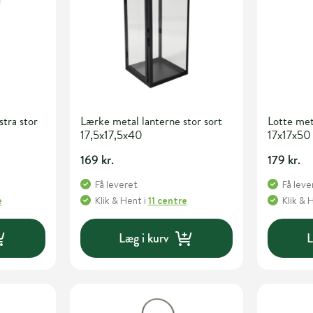
stra stor
Lærke metal lanterne stor sort
Lotte met
17,5x17,5x40
17x17x50
169 kr.
179 kr.
Få leveret
Få leve
e
Klik & Hent
i
11 centre
Klik & 
Læg i kurv
L