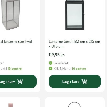
al lanterne stor hvid
Lanterne Sort H32 cm x L15 cm
x B15 cm
119,95 kr.
ret
Få leveret
Hent
i
15 centre
Klik & Hent
i
16 centre
æg i kurv
Læg i kurv