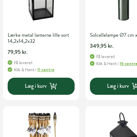
Lærke metal lanterne lille sort
Solcellelampe Ø7 cm 
14,2x14,2x32
349,95 kr.
79,95 kr.
Få leveret
Få leveret
Klik & Hent
i
16 centr
Klik & Hent
i
11 centre
Læg i kurv
Læg i kurv