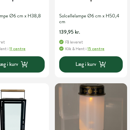
lampe Ø6 cm x H38,8
Solcellelampe Ø6 cm x H50,4
cm
.
139,95 kr.
ret
Få leveret
Hent
i
11 centre
Klik & Hent
i
15 centre
æg i kurv
Læg i kurv