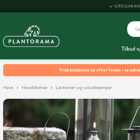
GROGARAN
Tilbud o
Frisk krukkerne op efter ferien - se udva
Have
Havetilbehør
Lanterner og solcellelamper