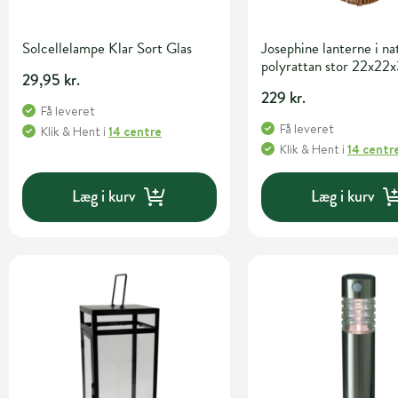
Solcellelampe Klar Sort Glas
Josephine lanterne i na
polyrattan stor 22x22
29,95 kr.
229 kr.
Få leveret
Få leveret
Klik & Hent
i
14 centre
Klik & Hent
i
14 centr
Læg i kurv
Læg i kurv