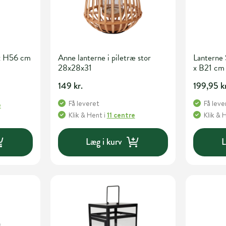
x H56 cm
Anne lanterne i piletræ stor
Lanterne
28x28x31
x B21 cm
149 kr.
199,95 k
Få leveret
Få leve
e
Klik & Hent
i
11 centre
Klik & 
Læg i kurv
L