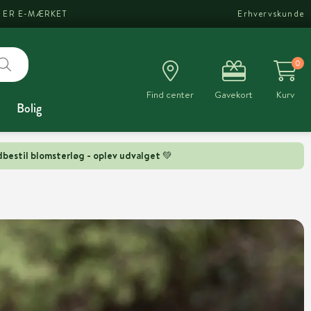
I ER E-MÆRKET
Erhvervskunde
0
Find center
Gavekort
Kurv
Bolig
bestil blomsterløg - oplev udvalget 💚