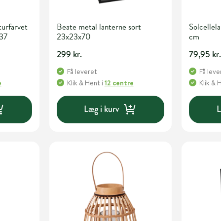
turfarvet
Beate metal lanterne sort
Solcelle
x37
23x23x70
cm
299 kr.
79,95 kr
Få leveret
Få leve
e
Klik & Hent
i
12 centre
Klik & 
Læg i kurv
L