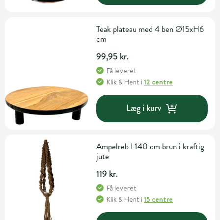
Teak plateau med 4 ben Ø15xH6
cm
99,95 kr.
Få leveret
Klik & Hent
i
12 centre
Læg i kurv
Ampelreb L140 cm brun i kraftig
jute
119 kr.
Få leveret
Klik & Hent
i
15 centre