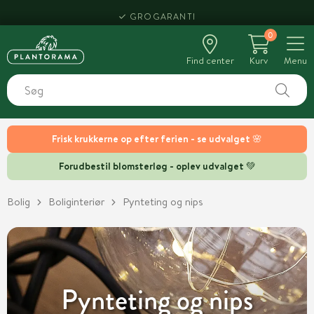
HENT SAMME DAG
0
Find center
Kurv
Menu
Frisk krukkerne op efter ferien - se udvalget 🌸
Forudbestil blomsterløg - oplev udvalget 💚
Bolig
Boliginteriør
Pynteting og nips
Pynteting og nips