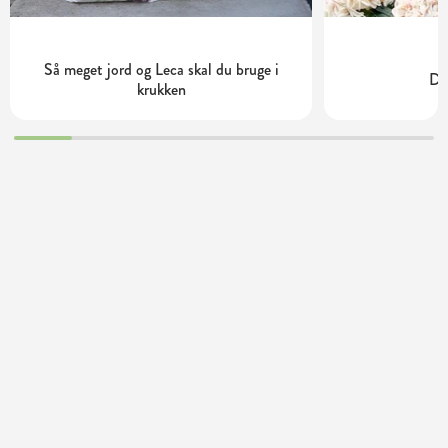
Så meget jord og Leca skal du bruge i
Dy
krukken