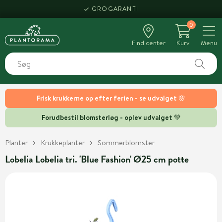
GROGARANTI
0
Find center
Kurv
Menu
Frisk krukkerne op efter ferien - se udvalget 🌸
Forudbestil blomsterløg - oplev udvalget 💚
Planter
Krukkeplanter
Sommerblomster
Lobelia Lobelia tri. 'Blue Fashion' Ø25 cm potte