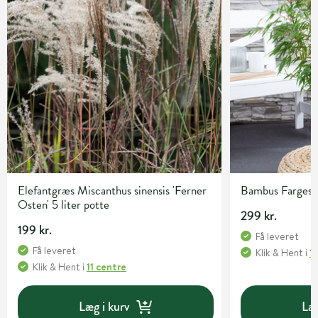
Elefantgræs Miscanthus sinensis 'Ferner
Bambus Fargesia 
Osten' 5 liter potte
299 kr.
199 kr.
Få leveret
Få leveret
Klik & Hent
i
1
Klik & Hent
i
11 centre
Læg i kurv
Læg