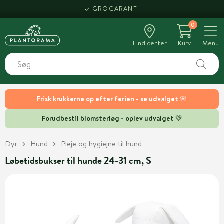
GROGARANTI
0
Find center
Kurv
Menu
Frisk krukkerne op efter ferien - se udvalget 🌸
Forudbestil blomsterløg - oplev udvalget 💚
Dyr
Hund
Pleje og hygiejne til hund
Løbetidsbukser til hunde 24-31 cm, S