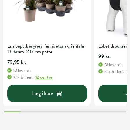
Lampepudsergræs Pennisetum orientale
Løbetidsbukser 
'Rubrum' Ø17 cm potte
99 kr.
79,95 kr.
Få leveret
Få leveret
Klik & Hent
i
1
Klik & Hent
i
12 centre
Læg i kurv
Læg