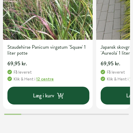
Staudehirse Panicum virgatum 'Squaw' 1
Japansk skovgr
liter potte
'Aureola' 1 liter
69,95 kr.
69,95 kr.
Få leveret
Få leveret
Klik & Hent
i
12 centre
Klik & Hent
i
1
Læg i kurv
Læg