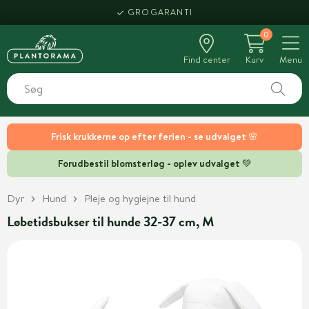
GROGARANTI
0
Find center
Kurv
Menu
Frisk krukkerne op efter ferien - se udvalget 🌸
Forudbestil blomsterløg - oplev udvalget 💚
Dyr
Hund
Pleje og hygiejne til hund
Løbetidsbukser til hunde 32-37 cm, M