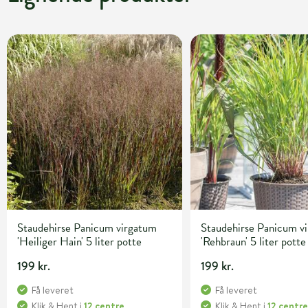
Staudehirse Panicum virgatum
Staudehirse Panicum v
'Heiliger Hain' 5 liter potte
'Rehbraun' 5 liter potte
199 kr.
199 kr.
Få leveret
Få leveret
Klik & Hent
i
12 centre
Klik & Hent
i
12 centr