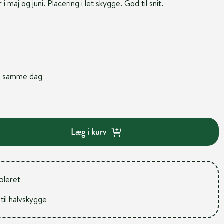
maj og juni. Placering i let skygge. God til snit.
nt samme dag
Læg i kurv
ableret
 til halvskygge