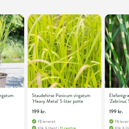
irgatum
Staudehirse Panicum virgatum
Elefantgræ
'Heavy Metal' 5 liter potte
'Zebrinus' 
199 kr.
199 kr.
Få leveret
Få leve
e
Klik & Hent
i
11 centre
Klik & 