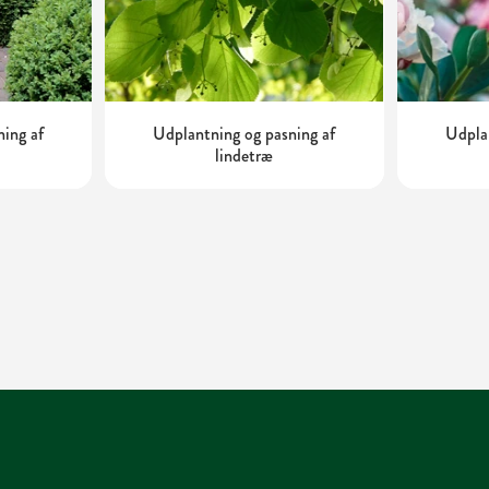
ning af
Udplantning og pasning af
Udplan
lindetræ