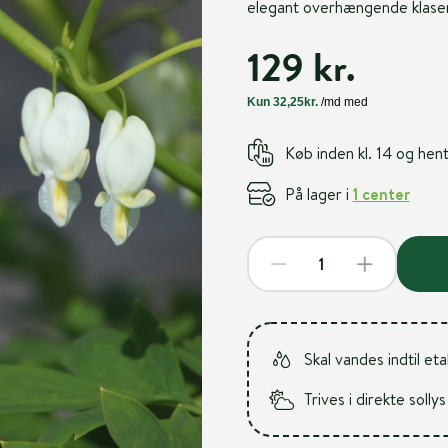
elegant overhængende klaser i 
129 kr.
Køb inden kl. 14 og he
På lager i
1 center
Skal vandes indtil et
Trives i direkte sollys