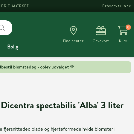
I ER E-MÆRKET
Erhvervskunde
0
Find center
Gavekort
Kurv
Bolig
bestil blomsterløg - oplev udvalget 💚
Dicentra spectabilis 'Alba' 3 liter
 fjersnitteded blade og hjerteformede hvide blomster i