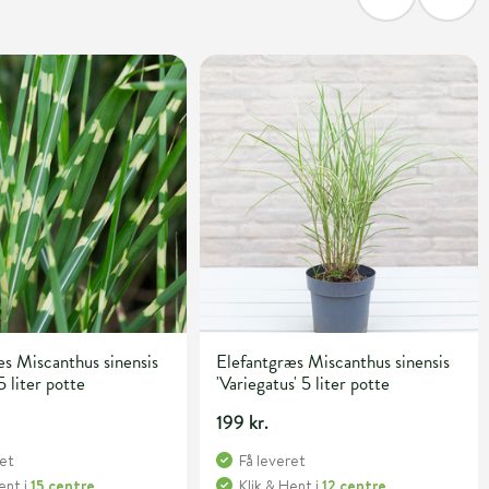
s Miscanthus sinensis
Elefantgræs Miscanthus sinensis
5 liter potte
'Variegatus' 5 liter potte
199 kr.
ret
Få leveret
Hent
i
15 centre
Klik & Hent
i
12 centre