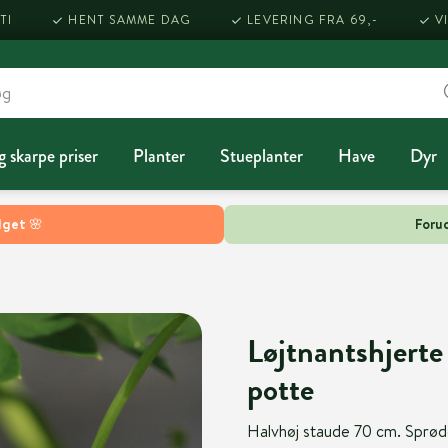
TI
HENT SAMME DAG
LEVERING FRA 69,-
V
g skarpe priser
Planter
Stueplanter
Have
Dyr
lget 🌸
Forud
Løjtnantshjerte 
potte
Halvhøj staude 70 cm. Sprøde