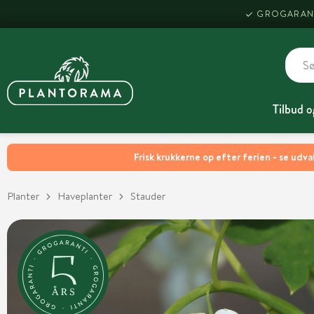
GROGARAN
Tilbud o
Frisk krukkerne op efter ferien - se udva
Planter
Haveplanter
Stauder