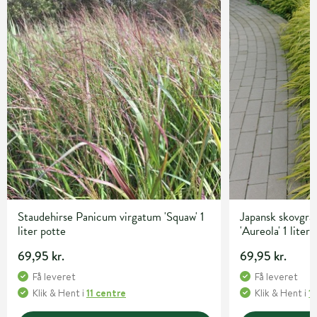
Staudehirse Panicum virgatum 'Squaw' 1
Japansk skovgr
liter potte
'Aureola' 1 liter
69,95 kr.
69,95 kr.
Få leveret
Få leveret
Klik & Hent
i
11 centre
Klik & Hent
i
1