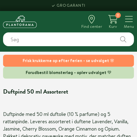
GROGARANTI
0
Find center
Kurv
Menu
Frisk krukkerne op efter ferien - se udvalget 🌸
Forudbestil blomsterløg - oplev udvalget 💚
Duftpind 50 ml Assorteret
Duftpinde med 50 ml duftolie (10 % parfume) og 5
rattanpinde. Leveres assorteret i duftene Lavender, Vanilla,
Jasmine, Cherry Blossom, Orange Cinnamon og Opium.
Pakket i dekorativ gaveæske med motiv, der matcher duften.