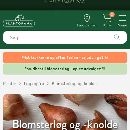
HENT SAMME DAG
0
Find center
Kurv
Menu
Frisk krukkerne op efter ferien - se udvalget 🌸
Forudbestil blomsterløg - oplev udvalget 💚
Planter
Løg og frø
Blomsterløg og -knolde
Blomsterløg og -knolde