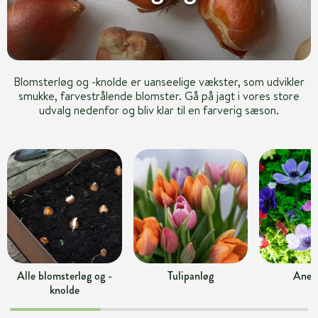
Blomsterløg og -knolde er uanseelige vækster, som udvikler
smukke, farvestrålende blomster. Gå på jagt i vores store
udvalg nedenfor og bliv klar til en farverig sæson.
Alle blomsterløg og -
Tulipanløg
Anem
knolde