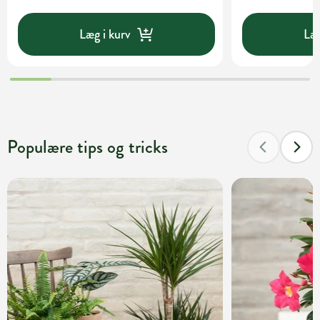
Læg i kurv
Læg
Populære tips og tricks