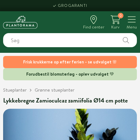
GROGARANTI
0
Find center
Kurv
Menu
Frisk krukkerne op efter ferien - se udvalget 🌸
Forudbestil blomsterløg - oplev udvalget 💚
Stueplanter
Grønne stueplanter
Lykkebregne Zamioculcaz zamiifolia Ø14 cm potte