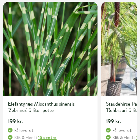
Elefantgræs Miscanthus sinensis
Staudehirse Pa
'Zebrinus' 5 liter potte
'Rehbraun' 5 lite
199 kr.
199 kr.
Få leveret
Få leveret
Klik & Hent
i
15 centre
Klik & Hent
i
1