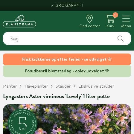
GROGARANTI
0
Find center
Kurv
Menu
Frisk krukkerne op efter ferien - se udvalget 🌸
Forudbestil blomsterløg - oplev udvalget 💚
Planter
Haveplanter
Stauder
Eksklusive stauder
Lyngasters Aster vimineus 'Lovely' 1 liter potte