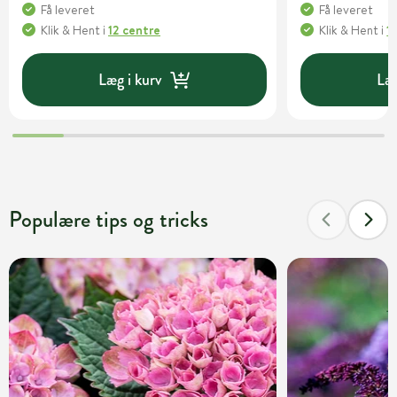
Få leveret
Få leveret
Klik & Hent
i
12 centre
Klik & Hent
i
1
Læg i kurv
Læg
Populære tips og tricks