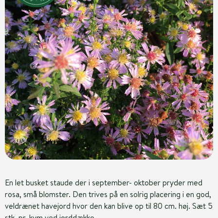
En let busket staude der i september- oktober pryder med
rosa, små blomster. Den trives på en solrig placering i en god,
veldrænet havejord hvor den kan blive op til 80 cm. høj. Sæt 5
stk. pr. kvm ved jorddække.