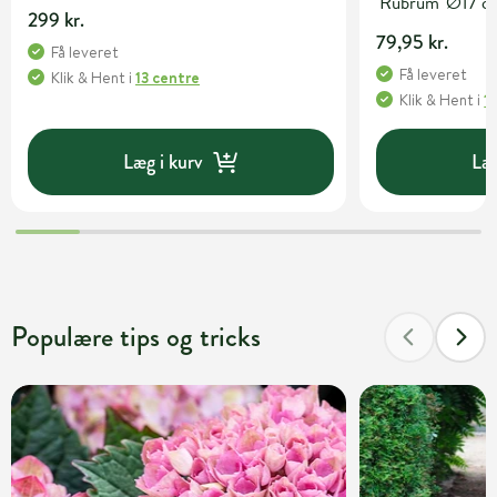
'Rubrum' Ø17 c
299 kr.
79,95 kr.
Få leveret
Få leveret
Klik & Hent
i
13 centre
Klik & Hent
i
1
Læg i kurv
Læg
Populære tips og tricks