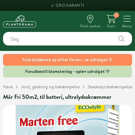
GROGARANTI
0
Find center
Kurv
Menu
Frisk krukkerne op efter ferien - se udvalget 🌸
Forudbestil blomsterløg - oplev udvalget 💚
Have
Jord, gødning og bekæmpelse
Skadedyrsbekæmpelse
Mår Fri 50m2, til batteri, ultralydsskræmmer