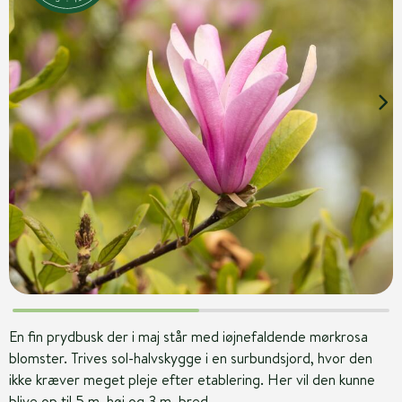
En fin prydbusk der i maj står med iøjnefaldende mørkrosa
blomster. Trives sol-halvskygge i en surbundsjord, hvor den
ikke kræver meget pleje efter etablering. Her vil den kunne
blive op til 5 m. høj og 3 m. bred.