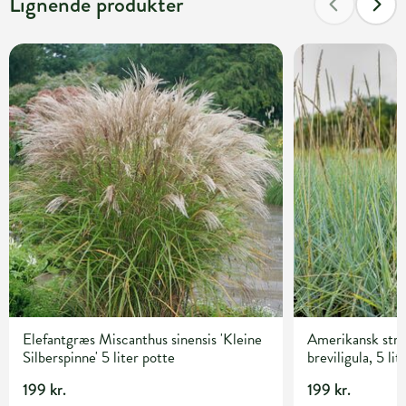
Lignende produkter
Elefantgræs Miscanthus sinensis 'Kleine
Amerikansk str
Silberspinne' 5 liter potte
breviligula, 5 lit
199 kr.
199 kr.