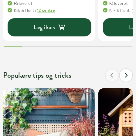
Få leveret
Få leveret
Klik & Hent
i
12 centre
Klik & Hent
i
1
Læg i kurv
Læg
Populære tips og tricks