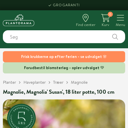
GROGARANTI
0
Find center
Kurv
Menu
Frisk krukkerne op efter ferien - se udvalget 🌸
Forudbestil blomsterløg - oplev udvalget 💚
Planter
Haveplanter
Træer
Magnolie
Magnolie, Magnolia' Susan', 18 liter potte, 100 cm