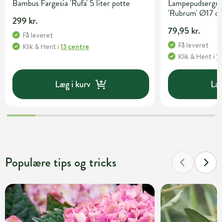
Bambus Fargesia 'Rufa' 5 liter potte
Lampepudsergræ
'Rubrum' Ø17 c
299 kr.
79,95 kr.
Få leveret
Få leveret
Klik & Hent
i
13 centre
Klik & Hent
i
1
Læg i kurv
Læg
Populære tips og tricks