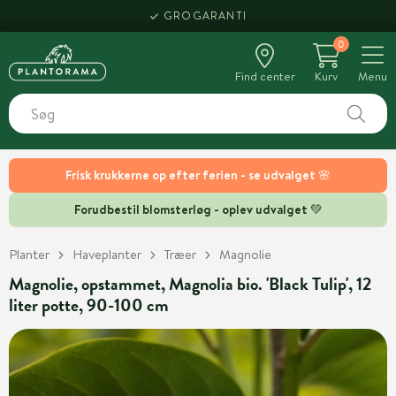
GROGARANTI
0
Find center
Kurv
Menu
Frisk krukkerne op efter ferien - se udvalget 🌸
Forudbestil blomsterløg - oplev udvalget 💚
Planter
Haveplanter
Træer
Magnolie
Magnolie, opstammet, Magnolia bio. 'Black Tulip', 12
liter potte, 90-100 cm