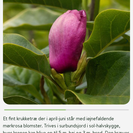
Et fint krukketræ der i april-juni står med iøjnefaldende
mørkrosa blomster. Trives i surbundsjord i sol-halvskygge,
hvor kronen kan blive op til 5 m. høj og 3 m. bred. Den kræver