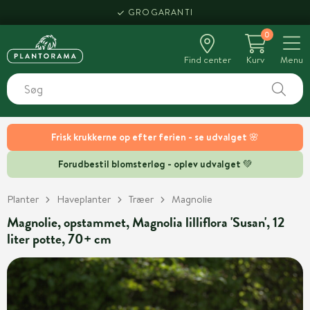
GROGARANTI
0
Find center
Kurv
Menu
Frisk krukkerne op efter ferien - se udvalget 🌸
Forudbestil blomsterløg - oplev udvalget 💚
Planter
Haveplanter
Træer
Magnolie
Magnolie, opstammet, Magnolia lilliflora 'Susan', 12
liter potte, 70+ cm