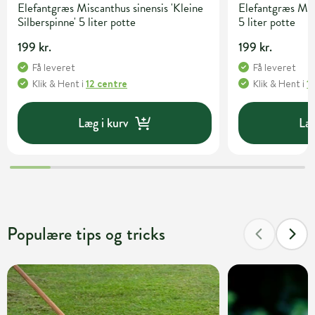
Elefantgræs Miscanthus sinensis 'Kleine
Elefantgræs Misc
Silberspinne' 5 liter potte
5 liter potte
199 kr.
199 kr.
Få leveret
Få leveret
Klik & Hent
i
12 centre
Klik & Hent
i
1
Læg i kurv
Læg
Populære tips og tricks