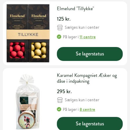
Elmelund "Tillykke"
125 kr.
Sælges kun i center
På lager
i
11 centre
Se lagerstatus
Karamel Kompagniet Æsker og
dåse i indpakning
295 kr.
Sælges kun i center
På lager
i
8 centre
Se lagerstatus