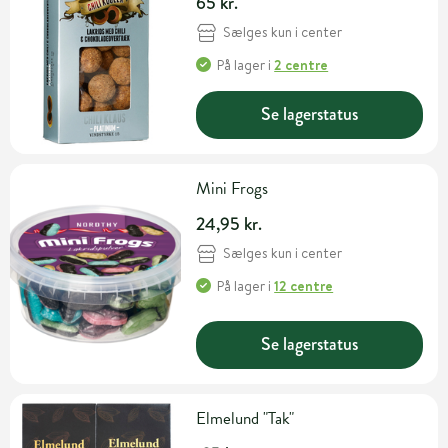
65 kr.
Sælges kun i center
På lager
i
2 centre
Se lagerstatus
Mini Frogs
24,95 kr.
Sælges kun i center
På lager
i
12 centre
Se lagerstatus
Elmelund "Tak"