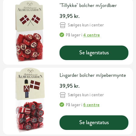
"Tillykke" bolcher m/jordbær
39,95 kr.
Sælges kun i center
På lager
i
4 centre
Se lagerstatus
Livgarder bolcher m/pebermynte
39,95 kr.
Sælges kun i center
På lager
i
6 centre
Se lagerstatus