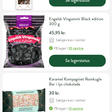
Se lagerstatus
Engelsk Vingummi Black edition
300 g
45,95 kr.
Sælges kun i center
På lager
i
10 centre
Se lagerstatus
Karamel Kompagniet Romkugle
Bar i lys chokolade
30 kr.
Sælges kun i center
På lager
i
13 centre