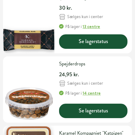
30 kr.
Sælges kun i center
På lager
i
13 centre
Se lagerstatus
Spejderdrops
24,95 kr.
Sælges kun i center
På lager
i
14 centre
Se lagerstatus
Karamel Kompagniet "Katpigen"