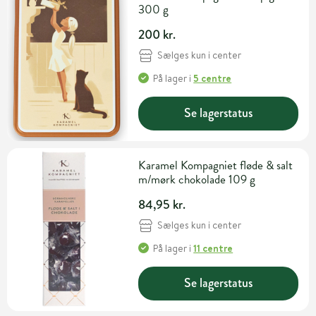
300 g
200 kr.
Sælges kun i center
På lager
i
5 centre
Se lagerstatus
Karamel Kompagniet fløde & salt
m/mørk chokolade 109 g
84,95 kr.
Sælges kun i center
På lager
i
11 centre
Se lagerstatus