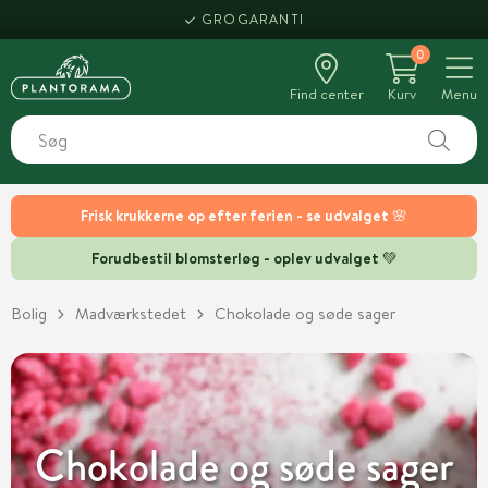
HENT SAMME DAG
GROGARANTI
0
Find center
Kurv
Menu
Frisk krukkerne op efter ferien - se udvalget 🌸
Forudbestil blomsterløg - oplev udvalget 💚
Bolig
Madværkstedet
Chokolade og søde sager
Chokolade og søde sager