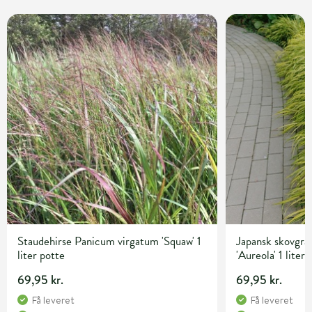
Staudehirse Panicum virgatum 'Squaw' 1
Japansk skovgr
liter potte
'Aureola' 1 liter
69,95 kr.
69,95 kr.
Få leveret
Få leveret