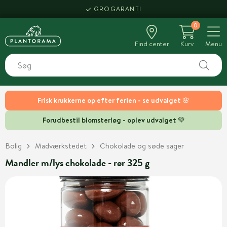
GROGARANTI
0
Find center
Kurv
Menu
Frisk krukkerne op efter ferien - se udvalget 🌸
Forudbestil blomsterløg - oplev udvalget 💚
Bolig
Madværkstedet
Chokolade og søde sager
Mandler m/lys chokolade - rør 325 g