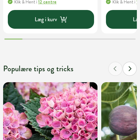
Klik & Hent
i
12 centre
Klik & Hent
i
1
Læg i kurv
Læg
Populære tips og tricks