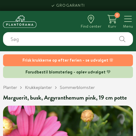
GROGARANTI
0
Find center
Kurv
Menu
Frisk krukkerne op efter ferien - se udvalget 🌸
Forudbestil blomsterløg - oplev udvalget 💚
Planter
Krukkeplanter
Sommerblomster
Marguerit, busk, Argyranthemum pink, 19 cm potte