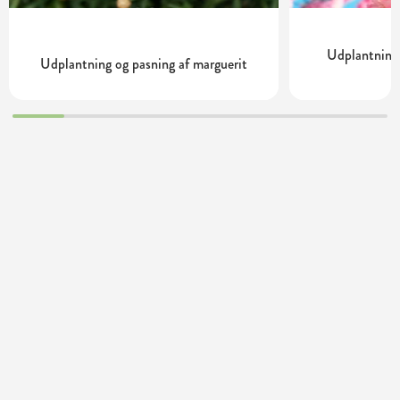
Udplantning 
Udplantning og pasning af marguerit