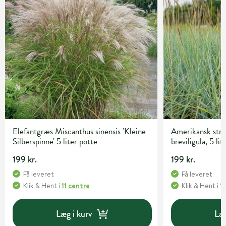
Elefantgræs Miscanthus sinensis 'Kleine
Amerikansk str
Silberspinne' 5 liter potte
breviligula, 5 lit
199 kr.
199 kr.
Få leveret
Få leveret
Klik & Hent
i
11 centre
Klik & Hent
i
1
Læg i kurv
Læg