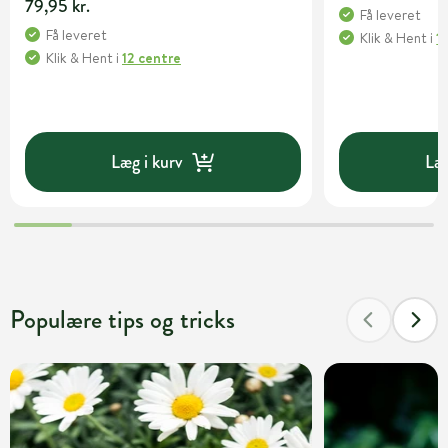
79,95 kr.
Få leveret
Få leveret
Klik & Hent
i
1
Klik & Hent
i
12 centre
Læg i kurv
Læg
Populære tips og tricks