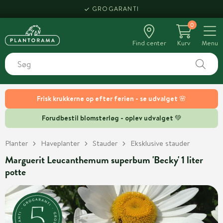
GROGARANTI
0
Find center
Kurv
Menu
Frisk krukkerne op efter ferien - se udvalget 🌸
Forudbestil blomsterløg - oplev udvalget 💚
Planter
Haveplanter
Stauder
Eksklusive stauder
Marguerit Leucanthemum superbum 'Becky' 1 liter
potte