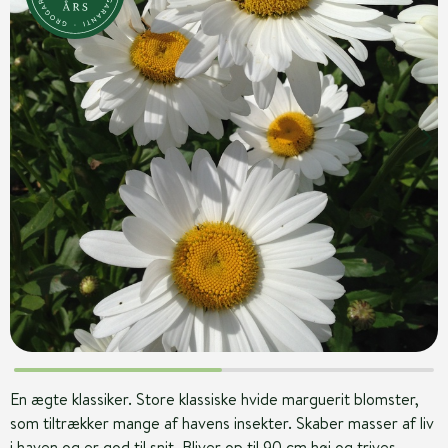
En ægte klassiker. Store klassiske hvide marguerit blomster,
som tiltrækker mange af havens insekter. Skaber masser af liv
i haven og er god til snit. Bliver op til 90 cm høj og trives