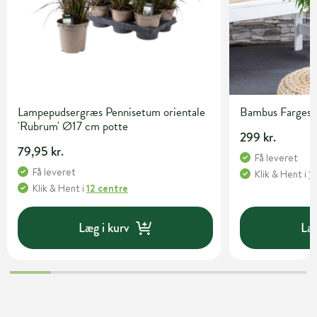
Lampepudsergræs Pennisetum orientale
Bambus Fargesia 
'Rubrum' Ø17 cm potte
299 kr.
79,95 kr.
Få leveret
Få leveret
Klik & Hent
i
1
Klik & Hent
i
12 centre
Læg i kurv
Læg