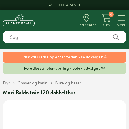
GROGARANTI
0
Find center
Kurv
Menu
Frisk krukkerne op efter ferien - se udvalget 🌸
Forudbestil blomsterløg - oplev udvalget 💚
Dyr
Gnaver og kanin
Bure og baser
Maxi Baldo twin 120 dobbeltbur