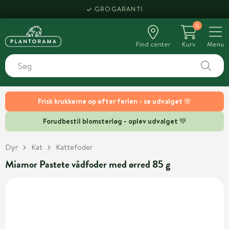
GROGARANTI
0
Find center
Kurv
Menu
Frisk krukkerne op efter ferien - se udvalget 🌸
Forudbestil blomsterløg - oplev udvalget 💚
Dyr
Kat
Kattefoder
Miamor Pastete vådfoder med ørred 85 g