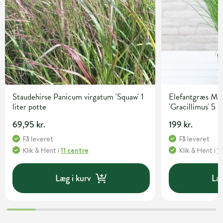
Staudehirse Panicum virgatum 'Squaw' 1
Elefantgræs Mis
liter potte
'Gracillimus' 5 l
69,95 kr.
199 kr.
Få leveret
Få leveret
Klik & Hent
i
11 centre
Klik & Hent
i
1
Læg i kurv
Læg