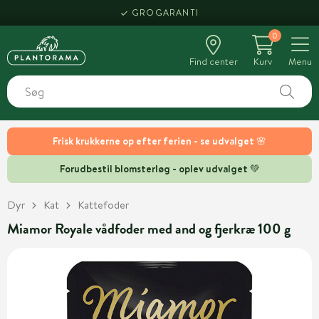
GROGARANTI
0
Find center
Kurv
Menu
Frisk krukkerne op efter ferien - se udvalget 🌸
Forudbestil blomsterløg - oplev udvalget 💚
Dyr
Kat
Kattefoder
Miamor Royale vådfoder med and og fjerkræ 100 g