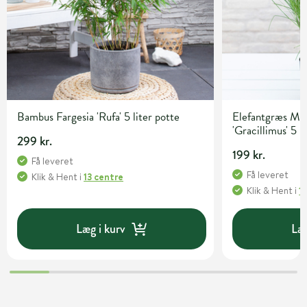
Bambus Fargesia 'Rufa' 5 liter potte
Elefantgræs Mis
'Gracillimus' 5 l
299 kr.
199 kr.
Få leveret
Få leveret
Klik & Hent
i
13 centre
Klik & Hent
i
1
Læg i kurv
Læg