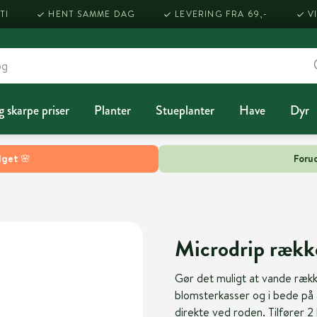
TI
HENT SAMME DAG
LEVERING FRA 69,-
V
g skarpe priser
Planter
Stueplanter
Have
Dyr
lget 🌸
Forud
Microdrip rækk
Gør det muligt at vande rækk
blomsterkasser og i bede på a
direkte ved roden. Tilfører 2 l