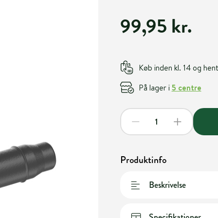
99,95 kr.
Køb inden kl. 14 og he
På lager i
5 centre
Produktinfo
Beskrivelse
Specifikationer