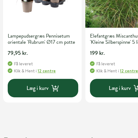
Lampepudsergræs Pennisetum
Elefantgræs Miscanthus
orientale 'Rubrum' Ø17 cm potte
'Kleine Silberspinne' 5 l
79,95 kr.
199 kr.
Få leveret
Få leveret
Klik & Hent
i
12 centre
Klik & Hent
i
12 centr
Læg i kurv
Læg i kurv