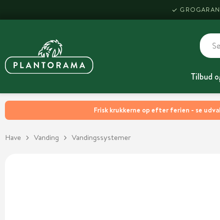
GROGARAN
Tilbud o
Frisk krukkerne op efter ferien - se udva
Have
Vanding
Vandingssystemer