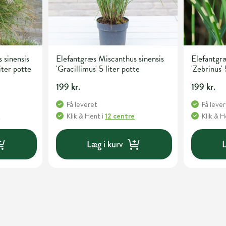
 sinensis
Elefantgræs Miscanthus sinensis
Elefantgræ
iter potte
'Gracillimus' 5 liter potte
'Zebrinus' 
199 kr.
199 kr.
Få leveret
Få leve
e
Klik & Hent
i
12 centre
Klik & 
Læg i kurv
L