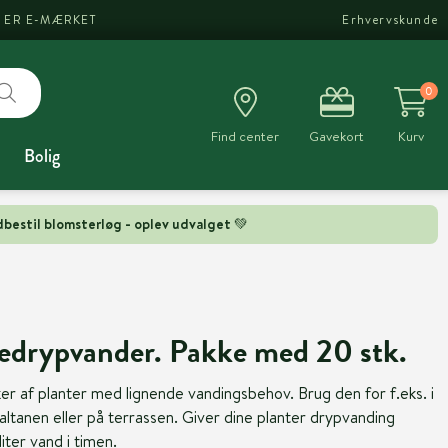
I ER E-MÆRKET
Erhvervskunde
0
Find center
Gavekort
Kurv
Bolig
bestil blomsterløg - oplev udvalget 💚
edrypvander. Pakke med 20 stk.
er af planter med lignende vandingsbehov. Brug den for f.eks. i
ltanen eller på terrassen. Giver dine planter drypvanding
iter vand i timen.