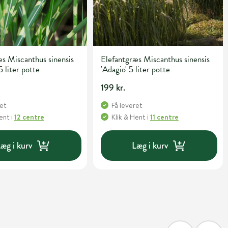
s Miscanthus sinensis
Elefantgræs Miscanthus sinensis
5 liter potte
'Adagio' 5 liter potte
199 kr.
ret
Få leveret
Hent
i
12 centre
Klik & Hent
i
11 centre
æg i kurv
Læg i kurv