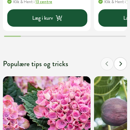
Klik & Hent
i
13 centre
Klik & Hent
i
1
Læg i kurv
Læg
Populære tips og tricks