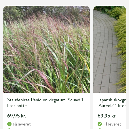
Staudehirse Panicum virgatum 'Squaw' 1
Japansk skovgr
liter potte
'Aureola' 1 liter
69,95 kr.
69,95 kr.
Få leveret
Få leveret