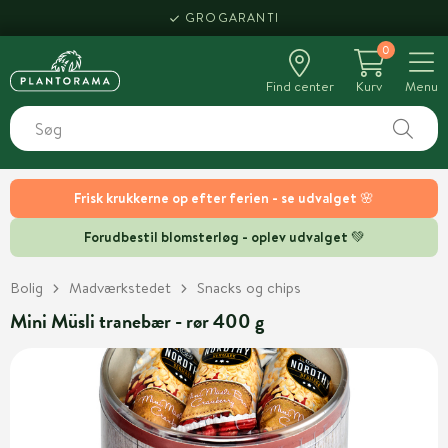
GROGARANTI
0
Find center
Kurv
Menu
Frisk krukkerne op efter ferien - se udvalget 🌸
Forudbestil blomsterløg - oplev udvalget 💚
Bolig
Madværkstedet
Snacks og chips
Mini Müsli tranebær - rør 400 g