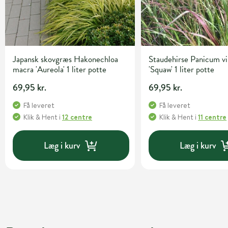
Japansk skovgræs Hakonechloa
Staudehirse Panicum v
macra 'Aureola' 1 liter potte
'Squaw' 1 liter potte
69,95 kr.
69,95 kr.
Få leveret
Få leveret
Klik & Hent
i
12 centre
Klik & Hent
i
11 centre
Læg i kurv
Læg i kurv