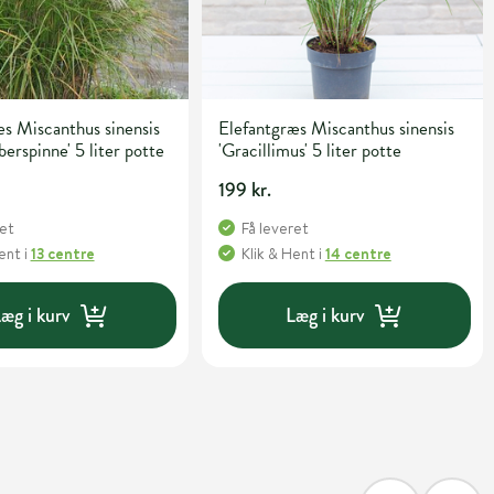
s Miscanthus sinensis
Elefantgræs Miscanthus sinensis
berspinne' 5 liter potte
'Gracillimus' 5 liter potte
199 kr.
ret
Få leveret
Hent
i
13 centre
Klik & Hent
i
14 centre
æg i kurv
Læg i kurv