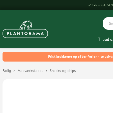
GROGARAN
Tilbud o
Frisk krukkerne op efter ferien - se udva
Bolig
Madværkstedet
Snacks og chips