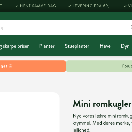
TI
HENT SAMME DAG
LEVERING FRA 69,-
V
g skarpe priser
Planter
Stueplanter
Have
Dyr
lget 🌸
Forud
Mini romkugler
Nyd vores lækre mini romkug
krymmel. Med deres mørke, f
lejlighed.