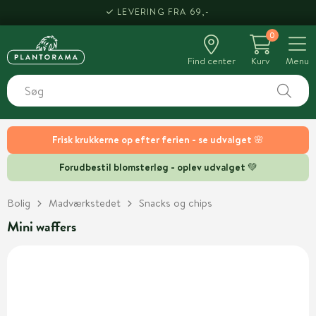
LEVERING FRA 69,-
0
Find center
Kurv
Menu
Frisk krukkerne op efter ferien - se udvalget 🌸
Forudbestil blomsterløg - oplev udvalget 💚
Bolig
Madværkstedet
Snacks og chips
Mini waffers