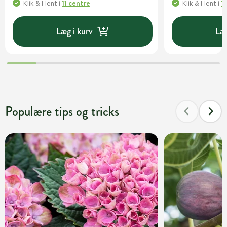
Klik & Hent
i
11 centre
Klik & Hent
i
1
Læg i kurv
Læg
Populære tips og tricks