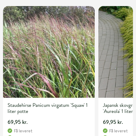
Staudehirse Panicum virgatum 'Squaw' 1
Japansk skovgr
liter potte
'Aureola' 1 liter
69,95 kr.
69,95 kr.
Få leveret
Få leveret