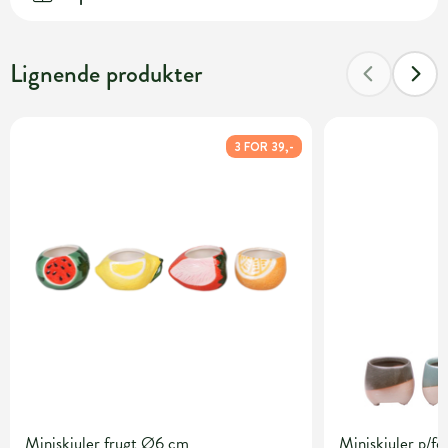
Lignende produkter
3 FOR 39,-
Miniskjuler frugt Ø6 cm
Miniskjuler p/f