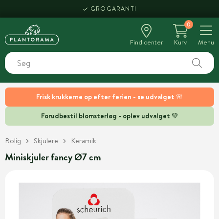
GROGARANTI
0
Find center
Kurv
Menu
Frisk krukkerne op efter ferien - se udvalget 🌸
Forudbestil blomsterløg - oplev udvalget 💚
Bolig
Skjulere
Keramik
Miniskjuler fancy Ø7 cm