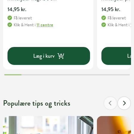
14,95 kr.
14,95 kr.
Få leveret
Få leveret
Klik & Hent
i
11 centre
Klik & Hent
i
1
Læg i kurv
Læg
Populære tips og tricks