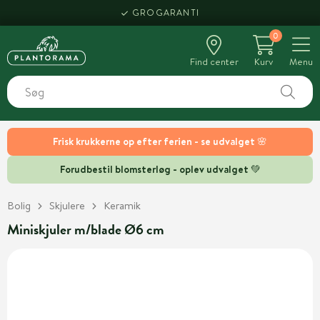
GROGARANTI
0
Find center
Kurv
Menu
Frisk krukkerne op efter ferien - se udvalget 🌸
Forudbestil blomsterløg - oplev udvalget 💚
Bolig
Skjulere
Keramik
Miniskjuler m/blade Ø6 cm