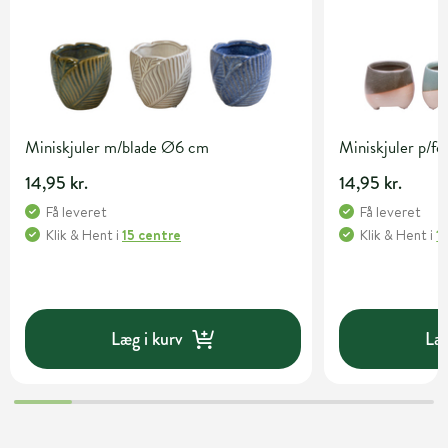
Miniskjuler m/blade Ø6 cm
Miniskjuler p/f
14,95 kr.
14,95 kr.
Få leveret
Få leveret
Klik & Hent
i
15 centre
Klik & Hent
i
1
Læg i kurv
Læg