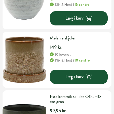
Klik & Hent
i
15 centre
Læg i kurv
Melanie skjuler
149 kr.
Få leveret
Klik & Hent
i
10 centre
Læg i kurv
Esra keramik skjuler Ø15xH13
cm grøn
99,95 kr.