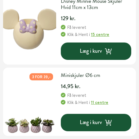
Disney Minnie Mouse Skjuler
Hvid 11cm x 13cm
129 kr.
Få leveret
Klik & Hent
i
15 centre
Læg i kurv
Miniskjuler Ø6 cm
3 FOR 39,-
14,95 kr.
Få leveret
Klik & Hent
i
11 centre
Læg i kurv