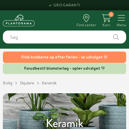
HENT SAMME DAG
GROGARANTI
0
Find center
Kurv
Menu
Frisk krukkerne op efter ferien - se udvalget 🌸
Forudbestil blomsterløg - oplev udvalget 💚
Bolig
Skjulere
Keramik
Keramik