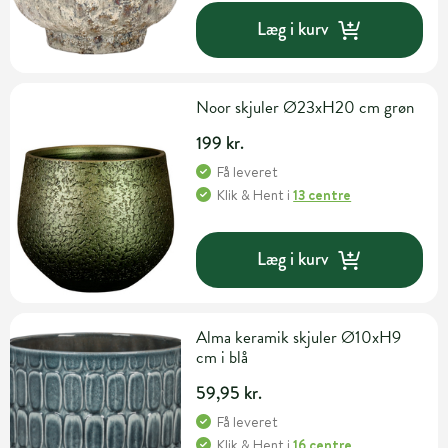
Læg i kurv
Noor skjuler Ø23xH20 cm grøn
199 kr.
Få leveret
Klik & Hent
i
13 centre
Læg i kurv
Alma keramik skjuler Ø10xH9
cm i blå
59,95 kr.
Få leveret
Klik & Hent
i
16 centre