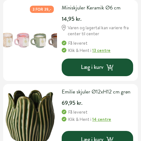
Miniskjuler Keramik Ø6 cm
3 FOR 39,-
14,95 kr.
Varen og lagertal kan variere fra
center til center
Få leveret
Klik & Hent
i
13 centre
Læg i kurv
Emilie skjuler Ø12xH12 cm grøn
69,95 kr.
Få leveret
Klik & Hent
i
14 centre
Læg i kurv