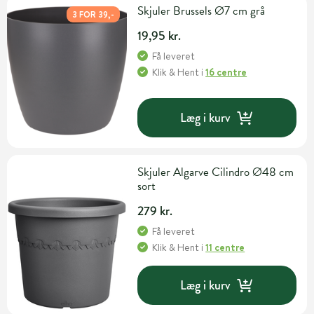
Skjuler Brussels Ø7 cm grå
3 FOR 39,-
19,95 kr.
Få leveret
Klik & Hent
i
16 centre
Læg i kurv
Skjuler Algarve Cilindro Ø48 cm
sort
279 kr.
Få leveret
Klik & Hent
i
11 centre
Læg i kurv