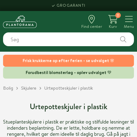
HENT SAMME DAG
GROGARANTI
0
Find center
Kurv
Menu
Frisk krukkerne op efter ferien - se udvalget 🌸
Forudbestil blomsterløg - oplev udvalget 💚
Bolig
Skjulere
Urtepotteskjuler i plastik
Urtepotteskjuler i plastik
Stueplanteskjulere i plastik er praktiske og stilfulde løsninger til
indendørs beplantning. De er lette, holdbare og nemme at
rengøre, hvilket gør dem ideelle til daglig brug. Gå på jagt i