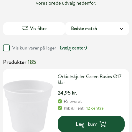
vores brede udvalg nedenfor.
Vis filtre
Vis kun varer på lager i
(
vælg center
)
Produkter
185
Orkidéskjuler Green Basics Ø17
klar
24,95 kr.
Få leveret
Klik & Hent
i
12 centre
Læg i kurv