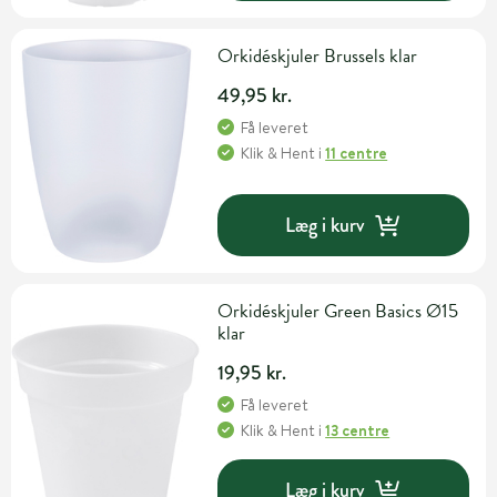
Orkidéskjuler Brussels klar
49,95 kr.
Få leveret
Klik & Hent
i
11 centre
Læg i kurv
Orkidéskjuler Green Basics Ø15
klar
19,95 kr.
Få leveret
Klik & Hent
i
13 centre
Læg i kurv