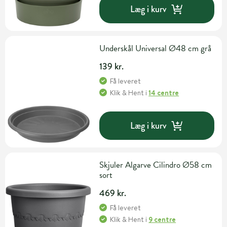
Læg i kurv
Underskål Universal Ø48 cm grå
139 kr.
Få leveret
Klik & Hent
i
14 centre
Læg i kurv
Skjuler Algarve Cilindro Ø58 cm
sort
469 kr.
Få leveret
Klik & Hent
i
9 centre