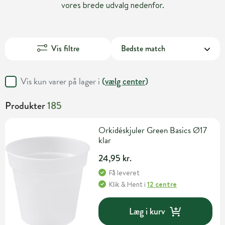
vores brede udvalg nedenfor.
Vis filtre
Vis kun varer på lager i
(
vælg center
)
Produkter
185
Orkidéskjuler Green Basics Ø17
klar
24,95 kr.
Få leveret
Klik & Hent
i
12 centre
Læg i kurv