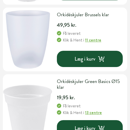
Orkidéskjuler Brussels klar
49,95 kr.
Få leveret
Klik & Hent
i
11 centre
Læg i kurv
Orkidéskjuler Green Basics Ø15
klar
19,95 kr.
Få leveret
Klik & Hent
i
13 centre
Læg i kurv