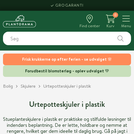
GROGARANTI
0
Find center
Kurv
Menu
Frisk krukkerne op efter ferien - se udvalget 🌸
Forudbestil blomsterløg - oplev udvalget 💚
Bolig
Skjulere
Urtepotteskjuler i plastik
Urtepotteskjuler i plastik
Stueplanteskjulere i plastik er praktiske og stilfulde løsninger til
indendørs beplantning. De er lette, holdbare og nemme at
rengøre, hvilket gør dem ideelle til daglig brug. Gå på jagt i