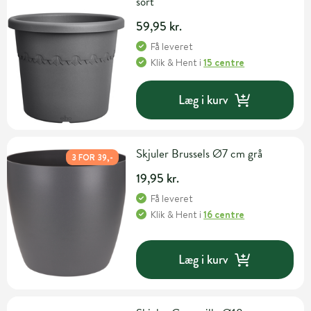
sort
59,95 kr.
Få leveret
Klik & Hent
i
15 centre
Læg i kurv
Skjuler Brussels Ø7 cm grå
3 FOR 39,-
19,95 kr.
Få leveret
Klik & Hent
i
16 centre
Læg i kurv