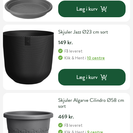
Læg i kurv
Skjuler Jazz Ø23 cm sort
149 kr.
Få leveret
Klik & Hent
i
10 centre
Læg i kurv
Skjuler Algarve Cilindro Ø58 cm
sort
469 kr.
Få leveret
Klik & Hent
i
9 centre