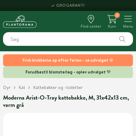
GROGARANTI
0
Find center
Kurv
Menu
Frisk krukkerne op efter ferien - se udvalget 🌸
Forudbestil blomsterløg - oplev udvalget 💚
Dyr
Kat
Kattebakker og -toiletter
Moderna Arist-O-Tray kattebakke, M, 31x42x13 cm,
varm grå