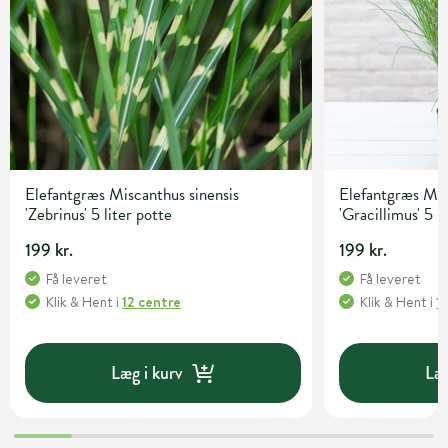
Elefantgræs Miscanthus sinensis
Elefantgræs Mis
'Zebrinus' 5 liter potte
'Gracillimus' 5 l
199 kr.
199 kr.
Få leveret
Få leveret
Klik & Hent
i
12 centre
Klik & Hent
i
1
Læg i kurv
Læg