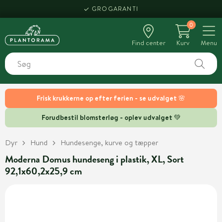
GROGARANTI
0
Find center
Kurv
Menu
Frisk krukkerne op efter ferien - se udvalget 🌸
Forudbestil blomsterløg - oplev udvalget 💚
Dyr
Hund
Hundesenge, kurve og tæpper
Moderna Domus hundeseng i plastik, XL, Sort
92,1x60,2x25,9 cm