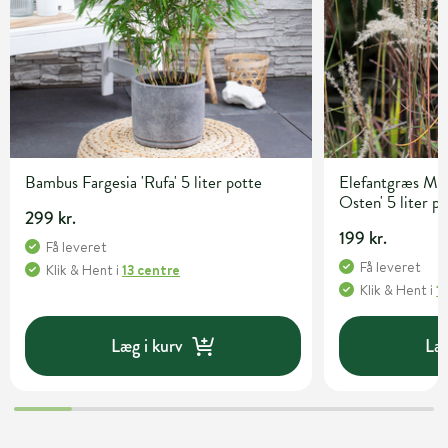
Bambus Fargesia 'Rufa' 5 liter potte
Elefantgræs Mis
Osten' 5 liter p
299 kr.
199 kr.
Få leveret
Få leveret
Klik & Hent
i
13 centre
Klik & Hent
i
1
Læg i kurv
Læg