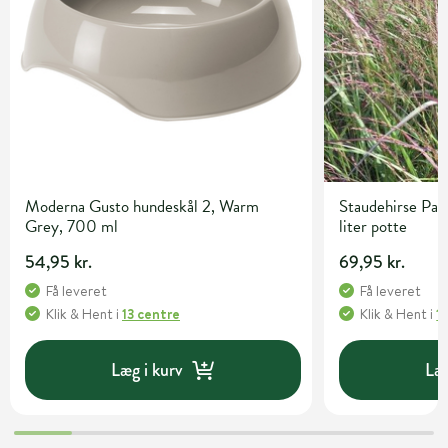
Moderna Gusto hundeskål 2, Warm
Staudehirse Pan
Grey, 700 ml
liter potte
54,95 kr.
69,95 kr.
Få leveret
Få leveret
Klik & Hent
i
13 centre
Klik & Hent
i
1
Læg i kurv
Læg