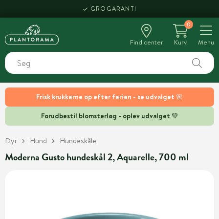
GROGARANTI
0
Find center
Kurv
Menu
Frisk krukkerne op efter ferien - se udvalget 🌸
Forudbestil blomsterløg - oplev udvalget 💚
Dyr
Hund
Hundeskåle
Moderna Gusto hundeskål 2, Aquarelle, 700 ml