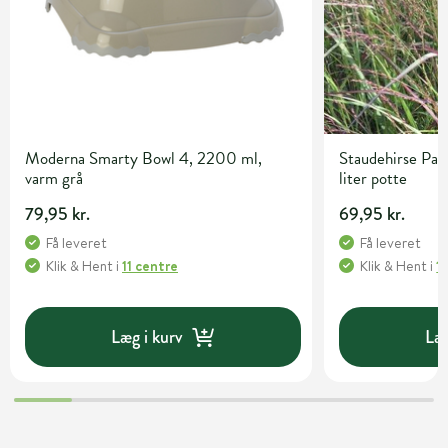
Moderna Smarty Bowl 4, 2200 ml,
Staudehirse Pan
varm grå
liter potte
79,95 kr.
69,95 kr.
Få leveret
Få leveret
Klik & Hent
i
11 centre
Klik & Hent
i
1
Læg i kurv
Læg