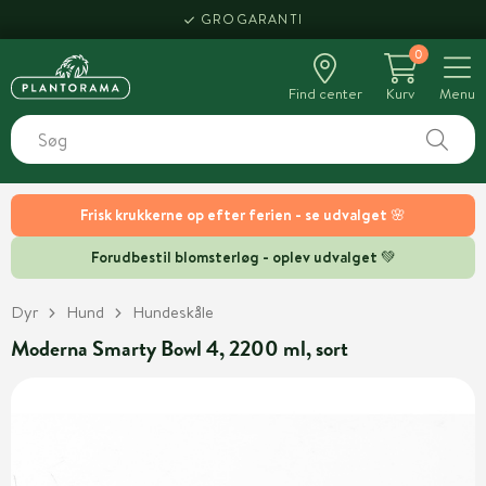
GROGARANTI
0
Find center
Kurv
Menu
Frisk krukkerne op efter ferien - se udvalget 🌸
Forudbestil blomsterløg - oplev udvalget 💚
Dyr
Hund
Hundeskåle
Moderna Smarty Bowl 4, 2200 ml, sort