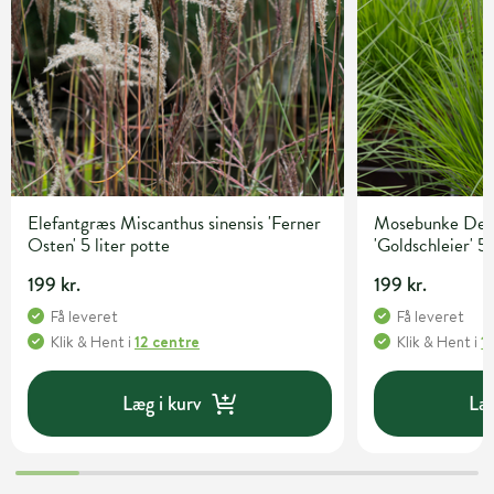
Elefantgræs Miscanthus sinensis 'Ferner
Mosebunke Desc
Osten' 5 liter potte
'Goldschleier' 5 
199 kr.
199 kr.
Få leveret
Få leveret
Klik & Hent
i
12 centre
Klik & Hent
i
1
Læg i kurv
Læg