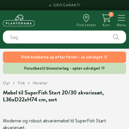
GROGARANTI
0
Find center
Kurv
Menu
Frisk krukkerne op efter ferien - se udvalget 🌸
Forudbestil blomsterløg - oplev udvalget 💚
Dyr
Fisk
Akvarier
Møbel til SuperFish Start 20/30 akvariesæt,
L36xD22xH74 cm, sort
Moderne og robust akvariemøbel til SuperFish Start
akvariesæt.