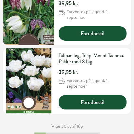
39,95 kr.
Forventes på lager d. 1.
september
Forudbestil
Tulipan løg, Tulip 'Mount Tacoma'.
Pakke med 8 løg
39,95 kr.
Forventes på lager d. 1.
september
Forudbestil
Viser 30 ud af 165