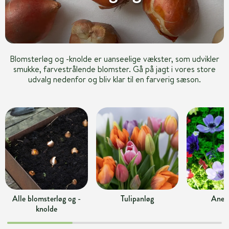
Blomsterløg og -knolde er uanseelige vækster, som udvikler
smukke, farvestrålende blomster. Gå på jagt i vores store
udvalg nedenfor og bliv klar til en farverig sæson.
Alle blomsterløg og -
Tulipanløg
Anem
knolde