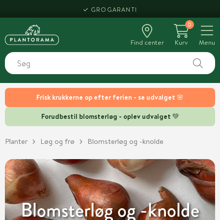
HENT SAMME DAG
0
Find center
Kurv
Menu
Frisk krukkerne op efter ferien - se udvalget 🌸
Forudbestil blomsterløg - oplev udvalget 💚
Planter
Løg og frø
Blomsterløg og -knolde
Blomsterløg og -knolde