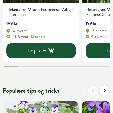
Elefantgræs Miscanthus sinensis 'Adagio'
Elefantgræs Mis
5 liter potte
'Zebrinus' 5 lite
199 kr.
199 kr.
Få leveret
Få leveret
Klik & Hent
i
12 centre
Klik & Hent
i
1
Læg i kurv
Læg
Populære tips og tricks