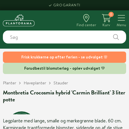
GROGARANTI
0
Find center
Kurv
Menu
Frisk krukkerne op efter ferien - se udvalget 🌸
Forudbestil blomsterløg - oplev udvalget 💚
Planter
Haveplanter
Stauder
Montbretia Crocosmia hybrid 'Carmin Brilliant' 3 liter
potte
Løgplante med lange, smalle og mørkegrønne blade. 60 cm.
Karminrøde tragtformede blomster, siddende op af de stive