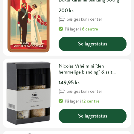
200 kr.
Sælges kun i center
På lager
i
6 centre
Se lagerstatus
Nicolas Vahé mini "den
hemmelige blanding" & salt
m/hvidløg og rød chili
149,95 kr.
Sælges kun i center
På lager
i
12 centre
Se lagerstatus