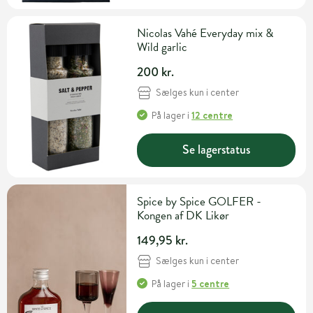
Nicolas Vahé Everyday mix &
Wild garlic
200 kr.
Sælges kun i center
På lager
i
12 centre
Se lagerstatus
Spice by Spice GOLFER -
Kongen af DK Likør
149,95 kr.
Sælges kun i center
På lager
i
5 centre