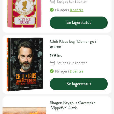
Sælges kun i center
På lager
i
8 centre
Se lagerstatus
Chili Klaus bog 'Den er go i
ørerne'
179 kr.
Sælges kun i center
På lager
i
2 centre
Se lagerstatus
Skagen Bryghus Gaveæske
"Vippefyr" 4 stk.