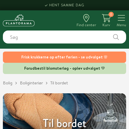
HENT SAMME DAG
0
Find center
Kurv
Menu
Frisk krukkerne op efter ferien - se udvalget 🌸
Forudbestil blomsterløg - oplev udvalget 💚
Bolig
Boliginteriør
Til bordet
Til bordet