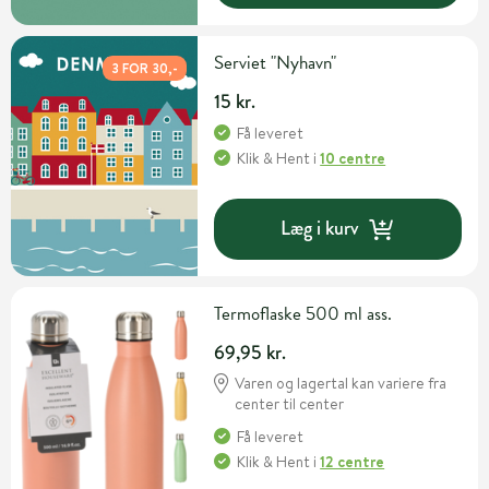
Serviet "Nyhavn"
3 FOR 30,-
15 kr.
Få leveret
Klik & Hent
i
10 centre
Læg i kurv
Termoflaske 500 ml ass.
69,95 kr.
Varen og lagertal kan variere fra
center til center
Få leveret
Klik & Hent
i
12 centre