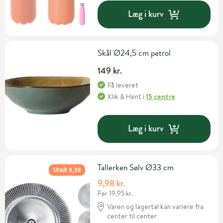
Læg i kurv
Skål Ø24,5 cm petrol
149 kr.
Få leveret
Klik & Hent
i
15 centre
Læg i kurv
Tallerken Sølv Ø33 cm
SPAR 9,98
9,98 kr.
Før 19,95 kr.
Varen og lagertal kan variere fra
center til center