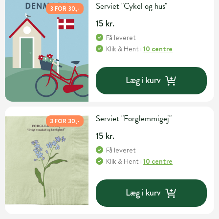
Serviet "Cykel og hus"
3 FOR 30,-
15 kr.
Få leveret
Klik & Hent
i
10 centre
Læg i kurv
Serviet "Forglemmigej"
3 FOR 30,-
15 kr.
Få leveret
Klik & Hent
i
10 centre
Læg i kurv