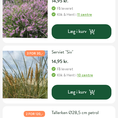
14,95 kr.
Få leveret
Klik & Hent
i
11 centre
Læg i kurv
Serviet "Siv"
3 FOR 30,-
14,95 kr.
Få leveret
Klik & Hent
i
10 centre
Læg i kurv
Tallerken Ø28,5 cm petrol
2 FOR 120,-