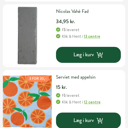
Nicolas Vahé Fad
34,95 kr.
Få leveret
Klik & Hent
i
13 centre
Læg i kurv
Serviet med appelsin
3 FOR 30,-
15 kr.
Få leveret
Klik & Hent
i
12 centre
Læg i kurv