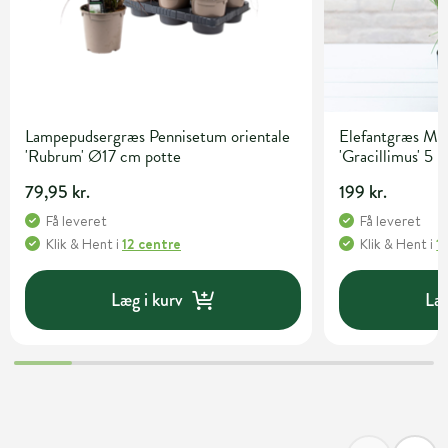
Lampepudsergræs Pennisetum orientale
Elefantgræs Mis
'Rubrum' Ø17 cm potte
'Gracillimus' 5 l
79,95 kr.
199 kr.
Få leveret
Få leveret
Klik & Hent
i
12 centre
Klik & Hent
i
1
Læg i kurv
Læg