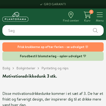
GROGARANTI
0
Find center
Kurv
Menu
Frisk krukkerne op efter ferien - se udvalget 🌸
Forudbestil blomsterløg - oplev udvalget 💚
Bolig
Boliginteriør
Pynteting og nips
Motivationsdrikkedunk 3 stk.
Disse motivationsdrikkedunke kommer i et sæt af 3. De har et
friskt og farverigt design, der inspirerer dig til at drikke mere
vand hver dag.