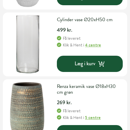
Cylinder vase Ø20xH50 cm
499 kr.
Få leveret
Klik & Hent
i
4 centre
Læg i kurv
Renza keramik vase Ø18xH30
cm grøn
269 kr.
Få leveret
Klik & Hent
i
5 centre