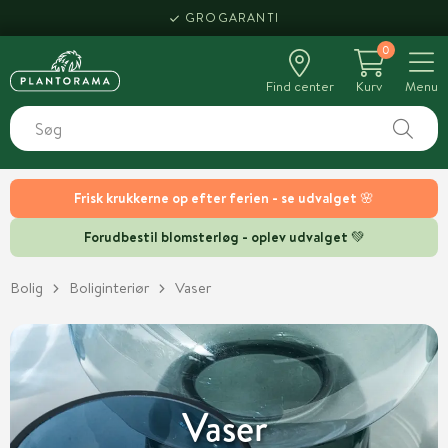
HENT SAMME DAG
0
Find center
Kurv
Menu
Frisk krukkerne op efter ferien - se udvalget 🌸
Forudbestil blomsterløg - oplev udvalget 💚
Bolig
Boliginteriør
Vaser
Vaser