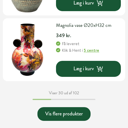
Læg i kurv
Magnolia vase Ø20xH32 cm
349 kr.
Få leveret
Klik & Hent
i
5 centre
Læg i kurv
Viser 30 ud af 102
Vis flere produkter